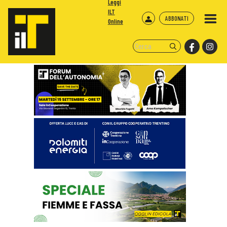
Leggi
ILT
ABBONATI
Online