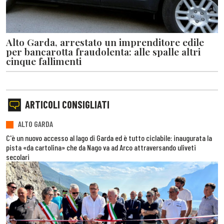
Alto Garda, arrestato un imprenditore edile
per bancarotta fraudolenta: alle spalle altri
cinque fallimenti
ARTICOLI CONSIGLIATI
ALTO GARDA
C'è un nuovo accesso al lago di Garda ed è tutto ciclabile: inaugurata la
pista «da cartolina» che da Nago va ad Arco attraversando uliveti
secolari