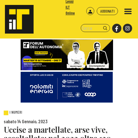
Leggi
ILT
ABBONATI
Online
I NUMERI
sabato 14 Gennaio, 2023
Uccise a martellate, arse vive,