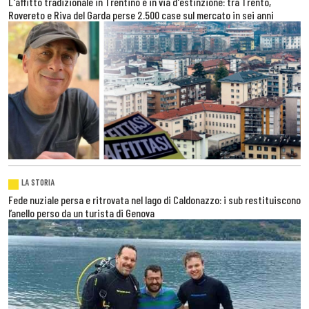
L'affitto tradizionale in Trentino è in via d'estinzione: tra Trento,
Rovereto e Riva del Garda perse 2.500 case sul mercato in sei anni
LA STORIA
Fede nuziale persa e ritrovata nel lago di Caldonazzo: i sub restituiscono
l’anello perso da un turista di Genova