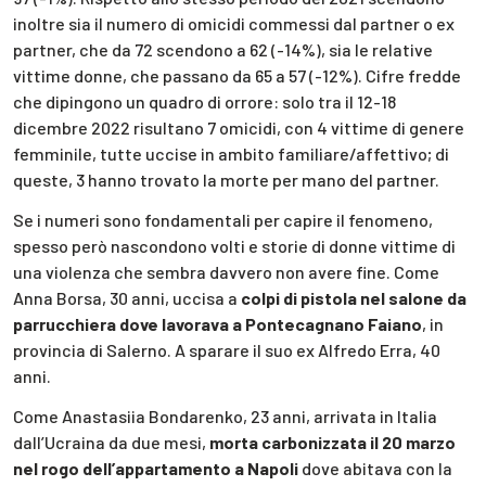
inoltre sia il numero di omicidi commessi dal partner o ex
partner, che da 72 scendono a 62 (-14%), sia le relative
vittime donne, che passano da 65 a 57 (-12%). Cifre fredde
che dipingono un quadro di orrore: solo tra il 12-18
dicembre 2022 risultano 7 omicidi, con 4 vittime di genere
femminile, tutte uccise in ambito familiare/affettivo; di
queste, 3 hanno trovato la morte per mano del partner.
Se i numeri sono fondamentali per capire il fenomeno,
spesso però nascondono volti e storie di donne vittime di
una violenza che sembra davvero non avere fine. Come
Anna Borsa, 30 anni, uccisa a
colpi di pistola nel salone da
parrucchiera dove lavorava a Pontecagnano Faiano
, in
provincia di Salerno. A sparare il suo ex Alfredo Erra, 40
anni.
Come Anastasiia Bondarenko, 23 anni, arrivata in Italia
dall’Ucraina da due mesi,
morta carbonizzata il 20 marzo
nel rogo dell’appartamento a Napoli
dove abitava con la