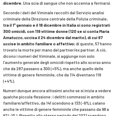
dicembre
. Una scia di sangue che non accenna a fermarsi.
Secondo i dati del Viminale raccolti dal Servizio analisi
criminale della Direzione centrale della Polizia criminale,
tra il 1° gennaio e il 18 dicembre in Italia si sono registrati
300 omicidi, con 119 vittime donne (120 se si conta Maria
Amatuzzo, uccisa il 24 dicembre dal marito), di cui 97
uccise in ambito familiare o affettivo
; di queste, 57 hanno
trovato la morte per mano del partner/ex partner. A ciò,
dicono i numeri del Viminale, si aggiunge non solo
l’aumento generale degli omicidi rispetto allo scorso anno
che da 287 passano a 300 (+5%), ma anche quello delle
vittime di genere femminile, che da 114 diventano 119
(+4%).
Numeri dunque ancora altissimi anche se si inizia a vedere
qualche piccola flessione: i delitti commessi in ambito
familiare/affettivo, da 141 scendono a 133 (-6%), calano
anche le vittime di genere femminile che passano da 98 a
97 (-1%). Rispetto allo stesso periodo del 2021 scendono