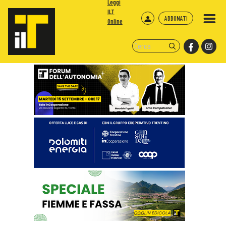
Leggi
ILT
ABBONATI
Online