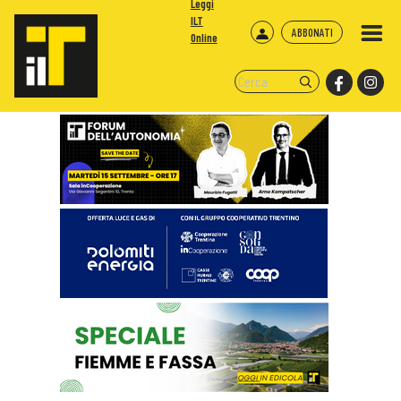
Leggi
ILT
ABBONATI
Online