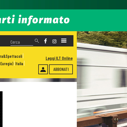
ura&Spettacoli
Leggi ILT Online
Euregio)
Italia
ABBONATI