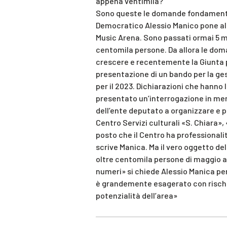
appena ventimila?
Sono queste le domande fondamentali
Democratico Alessio Manico pone alla
Music Arena. Sono passati ormai 5 me
centomila persone. Da allora le dom
crescere e recentemente la Giunta 
presentazione di un bando per la g
per il 2023. Dichiarazioni che hanno 
presentato un’interrogazione in mer
dell’ente deputato a organizzare e pr
Centro Servizi culturali «S. Chiara»
posto che il Centro ha professionali
scrive Manica. Ma il vero oggetto de
oltre centomila persone di maggio ad
numeri» si chiede Alessio Manica per
è grandemente esagerato con rischi 
potenzialità dell’area»