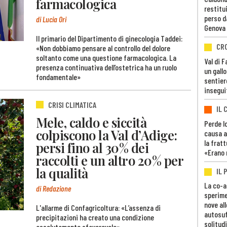
farmacologica
restitui
perso d
di Lucia Ori
Genova
Il primario del Dipartimento di ginecologia Taddei:
CR
«Non dobbiamo pensare al controllo del dolore
soltanto come una questione farmacologica. La
Val di 
presenza continuativa dell’ostetrica ha un ruolo
un gall
fondamentale»
sentier
insegui
CRISI CLIMATICA
IL 
Mele, caldo e siccità
Perde lo
colpiscono la Val d’Adige:
causa a
la fratt
persi fino al 30% dei
«Erano 
raccolti e un altro 20% per
la qualità
IL 
La co-a
di Redazione
sperime
nove al
L'allarme di Confagricoltura: «L’assenza di
autosuf
precipitazioni ha creato una condizione
solitudi
assolutamente sfavorevole»