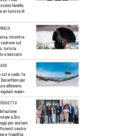
scono l’anello
a un turista di
ONACA
Fassa, incontra
o cedrone sul
o, turista
to e beccato
CASO
 sci e cade, fa
 Decathlon per
ura all’omero.
regolati male»
PROGETTO
bitazione
ntale a Dro:
loggi per anziani
ficienti contro
ne e fragilità