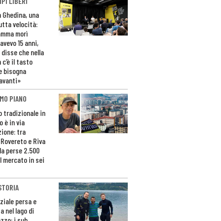
PI LIBERI
n Ghedina, una
utta velocità:
amma morì
avevo 15 anni,
 disse che nella
 c’è il tasto
e bisogna
avanti»
MO PIANO
o tradizionale in
 è in via
zione: tra
 Rovereto e Riva
da perse 2.500
l mercato in sei
STORIA
ziale persa e
a nel lago di
zzo: i sub