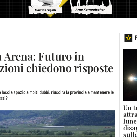
 Arena: Futuro in
izioni chiedono risposte
o lascia spazio a molti dubbi, riuscirà la provincia a mantenere le
ossi?
Un t
attr
lune
disa
sull