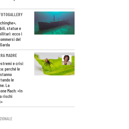
 FOTOGALLERY
ichinghe»,
ili, statue e
litari: ecco i
sommersi del
 Garda
RRA MADRE
estremi e crisi
ca: perché le
 stanno
tando le
ne. La
one Mach: «In
 rischi
i»