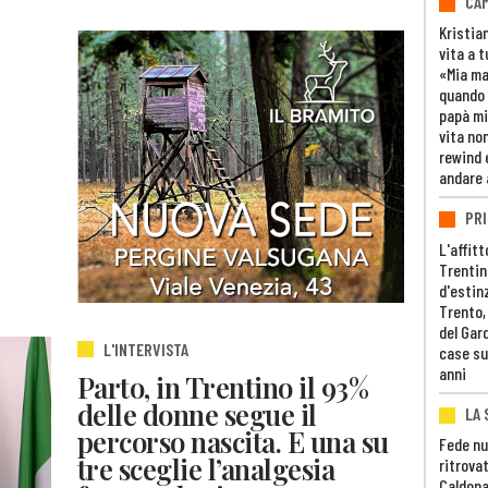
CAM
Kristia
vita a t
«Mia m
quando 
papà mi
vita non
rewind 
andare 
PRI
L'affitt
Trentino
d'estin
Trento,
del Gar
L'INTERVISTA
case su
anni
Parto, in Trentino il 93%
delle donne segue il
LA 
percorso nascita. E una su
Fede nu
tre sceglie l’analgesia
ritrovat
Caldona