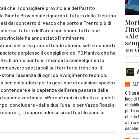
 che il consigliere provinciale del Partito
 Giunta Provinciale riguardo il futuro della Trentino
Mort
si dal concerto di Vasco che portò a Trento più di
l'in
ande sul futuro dell’area non hanno fatto che
«Ale
provinciale ha annunciato l’imminente
semp
estione dell’area promettendo almeno sette concerti
un v
lasciato perplesso il consigliere del PD Manica che ha
ito. Il primo punto è il mancato coinvolgimento
omuovere spettacoli sul territorio trentino: il
, «stona l’assenza di ogni coinvolgimento tecnico,
tà ben collaudate per la gestione di qualsiasi spazio»
ALT
l contendere è la capienza dell’area passata dalle
C'è un 
 appena ventimila. «Perché mai ci si limita a questi
lago di
ciclabil
 poi concludere «delle due l’una: o per Vasco Rossi si
pista «
enormi (…) oppure adesso si sottoutilizzano le
che da 
attrave
secolar