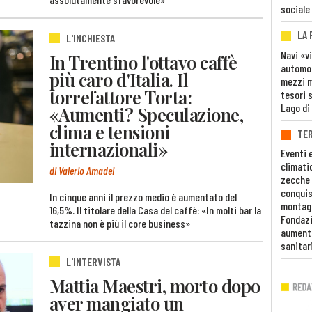
sociale
LA
L'INCHIESTA
Navi «v
In Trentino l'ottavo caffè
automob
più caro d'Italia. Il
mezzi mi
torrefattore Torta:
tesori 
Lago di
«Aumenti? Speculazione,
clima e tensioni
TE
internazionali»
Eventi 
climati
di Valerio Amadei
zecche
conquis
In cinque anni il prezzo medio è aumentato del
montag
16,5%. Il titolare della Casa del caffè: «In molti bar la
Fondazi
tazzina non è più il core business»
aumento
sanitar
L'INTERVISTA
Mattia Maestri, morto dopo
aver mangiato un