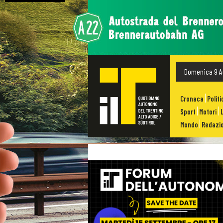
Domenica 9 A
Cronaca
Politi
Sport
Motori
Mondo
Redazio