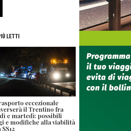
PIÙ LETTI
rasporto eccezionale
averserà il Trentino fra
dì e martedì: possibili
gi e modifiche alla viabilità
a SS12