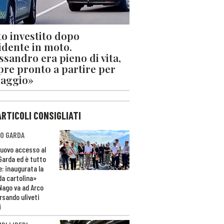
o investito dopo
cidente in moto.
ssandro era pieno di vita,
re pronto a partire per
iaggio»
ARTICOLI CONSIGLIATI
O GARDA
nuovo accesso al
 Garda ed è tutto
e: inaugurata la
da cartolina»
Nago va ad Arco
rsando uliveti
i