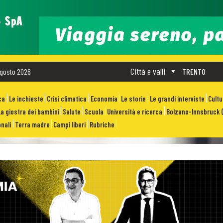
Città e valli
gosto 2026
TRENTO
ca
Le inchieste
Crisi climatica
Economia
Le storie
Le grandi interviste
Cult
La giostra dei bambini
Salute
Scuola
Università e ricerca
Bolzano-Innsbruck (
nali
Terra madre
Campi liberi
Rubriche