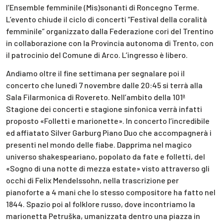
l’Ensemble femminile (Mis)sonanti di Roncegno Terme.
L’evento chiude il ciclo di concerti “Festival della coralità
femminile” organizzato dalla Federazione cori del Trentino
in collaborazione con la Provincia autonoma di Trento, con
il patrocinio del Comune di Arco. L’ingresso è libero.
Andiamo oltre il fine settimana per segnalare poi il
concerto che lunedì 7 novembre dalle 20:45 si terrà alla
Sala Filarmonica di Rovereto. Nell’ambito della 101ª
Stagione dei concerti e stagione sinfonica verrà infatti
proposto «Folletti e marionette». In concerto l’incredibile
ed affiatato Silver Garburg Piano Duo che accompagnerà i
presenti nel mondo delle fiabe. Dapprima nel magico
universo shakespeariano, popolato da fate e folletti, del
«Sogno di una notte di mezza estate» visto attraverso gli
occhi di Felix Mendelssohn, nella trascrizione per
pianoforte a 4 mani che lo stesso compositore ha fatto nel
1844. Spazio poi al folklore russo, dove incontriamo la
marionetta Petruška, umanizzata dentro una piazza in