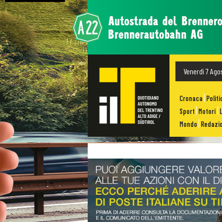
Venerdì 7 Ago
Cronaca
Politi
Sport
Motori
Mondo
Redazio