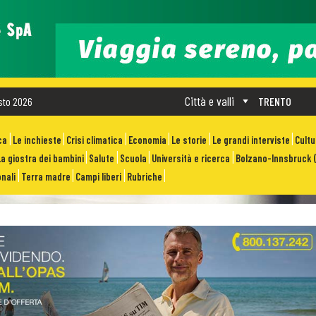
Città e valli
sto 2026
TRENTO
ca
Le inchieste
Crisi climatica
Economia
Le storie
Le grandi interviste
Cult
La giostra dei bambini
Salute
Scuola
Università e ricerca
Bolzano-Innsbruck (
nali
Terra madre
Campi liberi
Rubriche