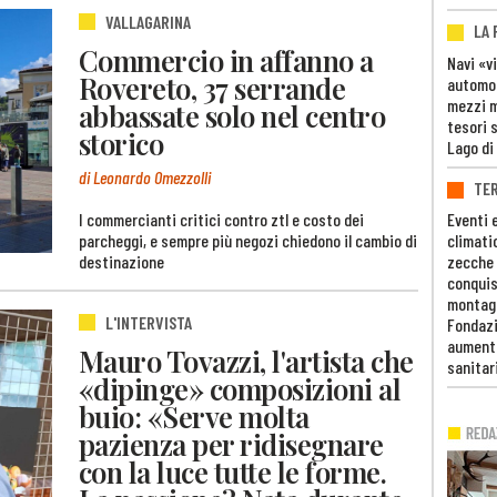
VALLAGARINA
LA
Commercio in affanno a
Navi «v
Rovereto, 37 serrande
automob
mezzi mi
abbassate solo nel centro
tesori 
storico
Lago di
di Leonardo Omezzolli
TE
I commercianti critici contro ztl e costo dei
Eventi 
parcheggi, e sempre più negozi chiedono il cambio di
climati
destinazione
zecche
conquis
montag
L'INTERVISTA
Fondazi
aumento
Mauro Tovazzi, l'artista che
sanitar
«dipinge» composizioni al
buio: «Serve molta
pazienza per ridisegnare
con la luce tutte le forme.