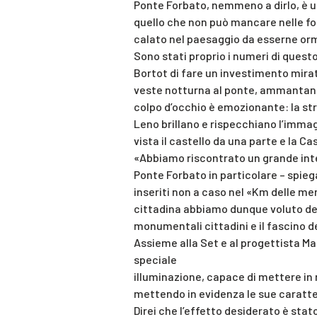
Ponte Forbato, nemmeno a dirlo, è un
quello che non può mancare nelle f
calato nel paesaggio da esserne orm
Sono stati proprio i numeri di questo
Bortot di fare un investimento mirato
veste notturna al ponte, ammantandolo
colpo d’occhio è emozionante: la stru
Leno brillano e rispecchiano l’immag
vista il castello da una parte e la Cas
«Abbiamo riscontrato un grande inte
Ponte Forbato in particolare – spieg
inseriti non a caso nel «Km delle mer
cittadina abbiamo dunque voluto ded
monumentali cittadini e il fascino 
Assieme alla Set e al progettista 
speciale
illuminazione, capace di mettere in 
mettendo in evidenza le sue caratter
Direi che l’effetto desiderato è sta