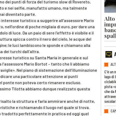
o dei punti di forza del turismo slow di Rovereto,
oto e nei selfie, manufatto umano, ma talmente
ai diventato parte.
Alto
 interesse turistico a suggerire all’assessore Mario
impr
, nell’ordine di poche migliaia di euro, per dare una
banc
 di luce. Da un paio di sere l’effetto è visibile e il
spal
ttura spicca contro il nero del cielo, le acque del
ine; le luci lambiscono le sponde e chiamano alla
a dei turchi dall’altra.
resse turistico su Santa Maria in generale e sul
a l’assessore Mario Bortot – tanto che li abbiamo
ALT
aviglie». Nel piano di sistemazione dell’illuminazione
C'è un 
icare una particolare attenzione ai punti
lago di
ciclabil
del ponte non poteva certo rimanere escluso.
pista «
Massimo Tilotta abbiamo dunque realizzato questa
che da 
attrave
secolar
risalto la struttura e farla ammirare anche di notte,
istiche e richiamando il luogo nel quale si trova.
CAM
to tradotto perfettamente in pratica ed oggi quel