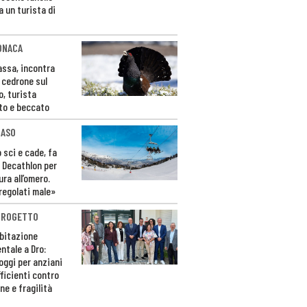
a un turista di
ONACA
Fassa, incontra
o cedrone sul
o, turista
to e beccato
CASO
 sci e cade, fa
 Decathlon per
ura all’omero.
regolati male»
PROGETTO
bitazione
ntale a Dro:
loggi per anziani
ficienti contro
ne e fragilità