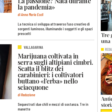
La passione? Nata durante
la pandemia»
di Anna Maria Eccli
La tecnica si sviluppa attraverso l’uso creativo di
sorgenti luminose, illuminando i soggetti e gli spazi
prescelti
VALLAGARINA
Marijuana coltivata in
serra sugli altipiani cimbri.
Scatta il blitz dei
carabinieri: i coltivatori
buttano «l'erba» nello
sciacquone
di Redazione
Sequestrati due chili e mezzi di sostanza. Tre in
manette