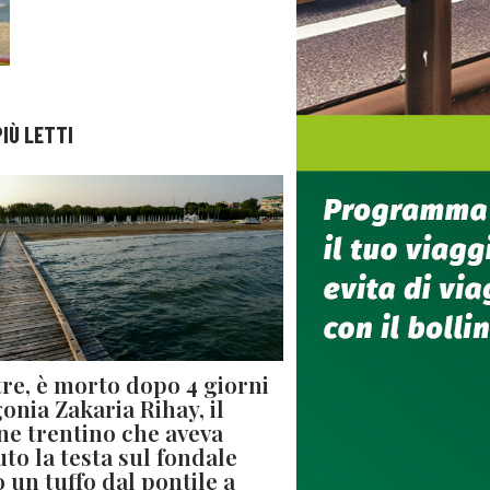
PIÙ LETTI
re, è morto dopo 4 giorni
gonia Zakaria Rihay, il
ne trentino che aveva
uto la testa sul fondale
 un tuffo dal pontile a