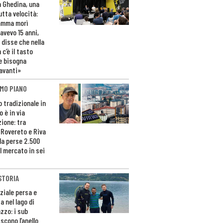
n Ghedina, una
utta velocità:
amma morì
avevo 15 anni,
 disse che nella
 c’è il tasto
e bisogna
avanti»
MO PIANO
o tradizionale in
 è in via
zione: tra
 Rovereto e Riva
da perse 2.500
l mercato in sei
STORIA
ziale persa e
a nel lago di
zzo: i sub
scono l’anello