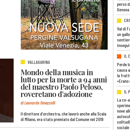
perso d
Genova
CR
Val di 
un gall
sentier
insegui
IL 
VALLAGARINA
Perde lo
causa a
Mondo della musica in
la fratt
lutto per la morte a 94 anni
«Erano 
del maestro Paolo Peloso,
IL 
roveretano d'adozione
La co-a
di Leonardo Omezzolli
sperime
nove al
Il direttore d'orchestra, che lavorò anche alla Scala
autosuf
di Milano, era stato premiato dal Comune nel 2019
solitudi
sociale