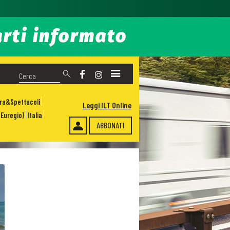
ura&Spettacoli
Leggi ILT Online
Euregio)
Italia
ABBONATI