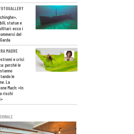
 FOTOGALLERY
ichinghe»,
ili, statue e
litari: ecco i
sommersi del
 Garda
RRA MADRE
estremi e crisi
ca: perché le
 stanno
tando le
ne. La
one Mach: «In
 rischi
i»