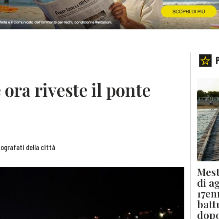
 ora riveste il ponte
tografati della città
Mest
di a
17en
batt
dopo