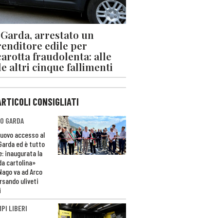
 Garda, arrestato un
enditore edile per
arotta fraudolenta: alle
le altri cinque fallimenti
ARTICOLI CONSIGLIATI
O GARDA
nuovo accesso al
 Garda ed è tutto
e: inaugurata la
da cartolina»
Nago va ad Arco
rsando uliveti
i
PI LIBERI