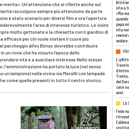
Kristia
e merita». Un’attenzione che si riflette anche sul
vita a t
uliarità raccolgono sempre più attenzione da parte
«Mia m
rione è stato scenario per diversi film e ora l’apertura
quando 
papà mi
nsiderevolmente l’area di interesse turistico. Le visite
vita non
pre molto gettonate e la chiesetta con il giardino di
rewind 
efficace per chi vuole visitare il cuore più
andare 
 del parcheggio all’ex Bimac dovrebbe contribuire
PRI
in un rione che ha vissuto l’epoca dello
L'affitt
rendere vita e a suscitare interesse.Nello stesso
Trentino
o, l’amministrazione ha portato la luce (nel senso
d'estin
 un lampione) nella vicina via Marsilli con lampade
Trento,
he come quelle presenti in tutto il centro storico.
del Gar
case su
anni
LA 
Fede nu
ritrovat
Caldona
restitui