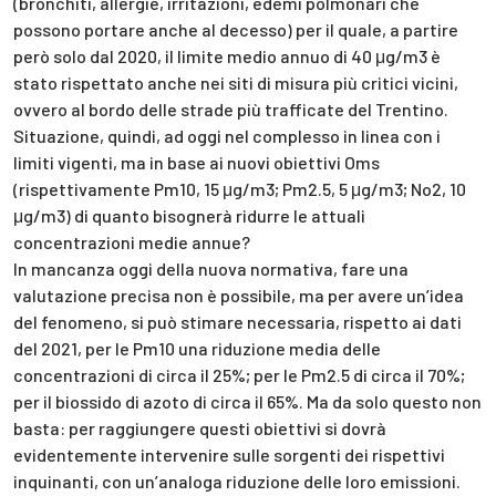
(bronchiti, allergie, irritazioni, edemi polmonari che
possono portare anche al decesso) per il quale, a partire
però solo dal 2020, il limite medio annuo di 40 μg/m3 è
stato rispettato anche nei siti di misura più critici vicini,
ovvero al bordo delle strade più trafficate del Trentino.
Situazione, quindi, ad oggi nel complesso in linea con i
limiti vigenti, ma in base ai nuovi obiettivi Oms
(rispettivamente Pm10, 15 μg/m3; Pm2.5, 5 μg/m3; No2, 10
μg/m3) di quanto bisognerà ridurre le attuali
concentrazioni medie annue?
In mancanza oggi della nuova normativa, fare una
valutazione precisa non è possibile, ma per avere un’idea
del fenomeno, si può stimare necessaria, rispetto ai dati
del 2021, per le Pm10 una riduzione media delle
concentrazioni di circa il 25%; per le Pm2.5 di circa il 70%;
per il biossido di azoto di circa il 65%. Ma da solo questo non
basta: per raggiungere questi obiettivi si dovrà
evidentemente intervenire sulle sorgenti dei rispettivi
inquinanti, con un’analoga riduzione delle loro emissioni.