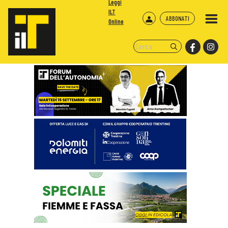
Leggi
ILT
ABBONATI
Online