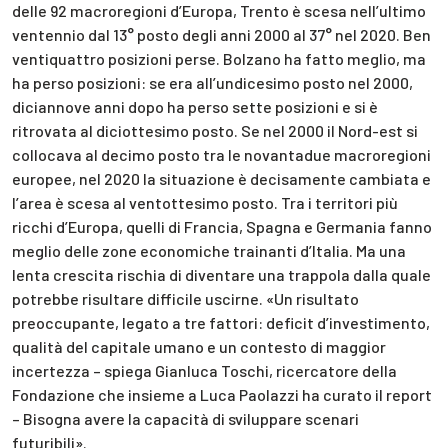
delle 92 macroregioni d’Europa, Trento è scesa nell’ultimo
ventennio dal 13° posto degli anni 2000 al 37° nel 2020. Ben
ventiquattro posizioni perse. Bolzano ha fatto meglio, ma
ha perso posizioni: se era all’undicesimo posto nel 2000,
diciannove anni dopo ha perso sette posizioni e si è
ritrovata al diciottesimo posto. Se nel 2000 il Nord-est si
collocava al decimo posto tra le novantadue macroregioni
europee, nel 2020 la situazione è decisamente cambiata e
l’area è scesa al ventottesimo posto. Tra i territori più
ricchi d’Europa, quelli di Francia, Spagna e Germania fanno
meglio delle zone economiche trainanti d’Italia. Ma una
lenta crescita rischia di diventare una trappola dalla quale
potrebbe risultare difficile uscirne. «Un risultato
preoccupante, legato a tre fattori: deficit d’investimento,
qualità del capitale umano e un contesto di maggior
incertezza – spiega Gianluca Toschi, ricercatore della
Fondazione che insieme a Luca Paolazzi ha curato il report
– Bisogna avere la capacità di sviluppare scenari
futuribili».