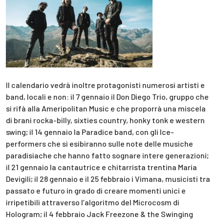
Il calendario vedrà inoltre protagonisti numerosi artisti e
band, locali e non: il 7 gennaio il Don Diego Trio, gruppo che
si rifà alla Ameripolitan Music e che proporrà una miscela
di brani rocka-billy, sixties country, honky tonk e western
swing; il 14 gennaio la Paradice band, con gli Ice-
performers che si esibiranno sulle note delle musiche
paradisiache che hanno fatto sognare intere generazioni;
il 21 gennaio la cantautrice e chitarrista trentina Maria
Devigili; il 28 gennaio e il 25 febbraio i Vimana, musicisti tra
passato e futuro in grado di creare momenti unici e
irripetibili attraverso l’algoritmo del Microcosm di
Hologram; il 4 febbraio Jack Freezone & the Swinging