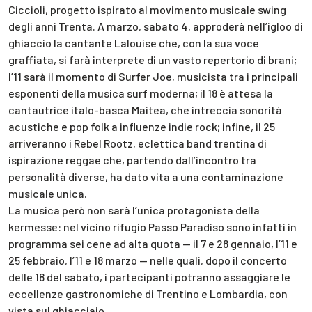
Ciccioli, progetto ispirato al movimento musicale swing
degli anni Trenta. A marzo, sabato 4, approderà nell’igloo di
ghiaccio la cantante Lalouise che, con la sua voce
graffiata, si farà interprete di un vasto repertorio di brani;
l’11 sarà il momento di Surfer Joe, musicista tra i principali
esponenti della musica surf moderna; il 18 è attesa la
cantautrice italo-basca Maitea, che intreccia sonorità
acustiche e pop folk a influenze indie rock; infine, il 25
arriveranno i Rebel Rootz, eclettica band trentina di
ispirazione reggae che, partendo dall’incontro tra
personalità diverse, ha dato vita a una contaminazione
musicale unica.
La musica però non sarà l’unica protagonista della
kermesse: nel vicino rifugio Passo Paradiso sono infatti in
programma sei cene ad alta quota — il 7 e 28 gennaio, l’11 e
25 febbraio, l’11 e 18 marzo — nelle quali, dopo il concerto
delle 18 del sabato, i partecipanti potranno assaggiare le
eccellenze gastronomiche di Trentino e Lombardia, con
vista sul ghiacciaio.