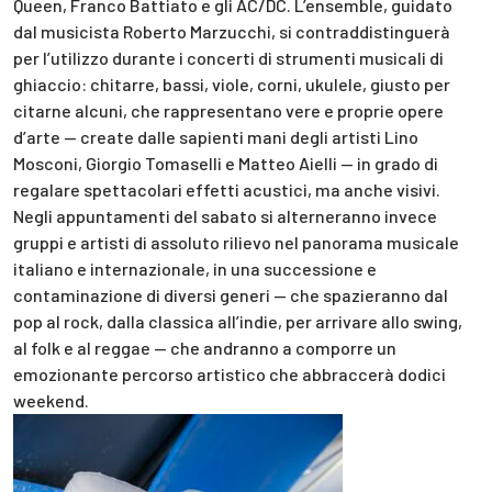
Queen, Franco Battiato e gli AC/DC. L’ensemble, guidato
dal musicista Roberto Marzucchi, si contraddistinguerà
per l’utilizzo durante i concerti di strumenti musicali di
ghiaccio: chitarre, bassi, viole, corni, ukulele, giusto per
citarne alcuni, che rappresentano vere e proprie opere
d’arte — create dalle sapienti mani degli artisti Lino
Mosconi, Giorgio Tomaselli e Matteo Aielli — in grado di
regalare spettacolari effetti acustici, ma anche visivi.
Negli appuntamenti del sabato si alterneranno invece
gruppi e artisti di assoluto rilievo nel panorama musicale
italiano e internazionale, in una successione e
contaminazione di diversi generi — che spazieranno dal
pop al rock, dalla classica all’indie, per arrivare allo swing,
al folk e al reggae — che andranno a comporre un
emozionante percorso artistico che abbraccerà dodici
weekend.