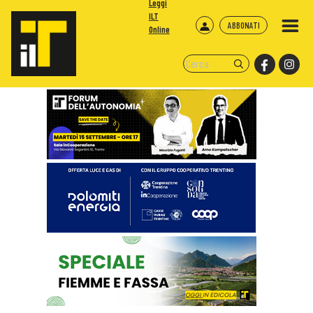
Leggi
ILT
ABBONATI
Online