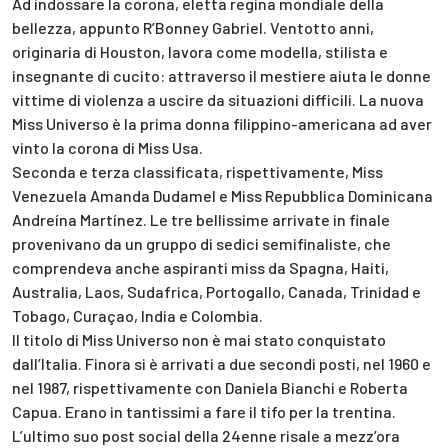
Ad indossare la corona, eletta regina mondiale della
bellezza, appunto R’Bonney Gabriel. Ventotto anni,
originaria di Houston, lavora come modella, stilista e
insegnante di cucito: attraverso il mestiere aiuta le donne
vittime di violenza a uscire da situazioni difficili. La nuova
Miss Universo è la prima donna filippino-americana ad aver
vinto la corona di Miss Usa.
Seconda e terza classificata, rispettivamente, Miss
Venezuela Amanda Dudamel e Miss Repubblica Dominicana
Andreína Martínez. Le tre bellissime arrivate in finale
provenivano da un gruppo di sedici semifinaliste, che
comprendeva anche aspiranti miss da Spagna, Haiti,
Australia, Laos, Sudafrica, Portogallo, Canada, Trinidad e
Tobago, Curaçao, India e Colombia.
Il titolo di Miss Universo non è mai stato conquistato
dall’Italia. Finora si è arrivati a due secondi posti, nel 1960 e
nel 1987, rispettivamente con Daniela Bianchi e Roberta
Capua. Erano in tantissimi a fare il tifo per la trentina.
L’ultimo suo post social della 24enne risale a mezz’ora