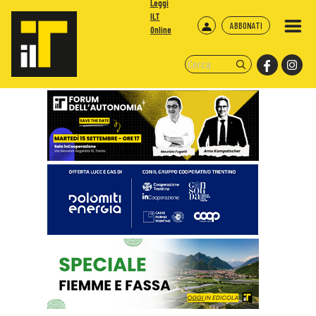
Leggi
ILT
ABBONATI
Online