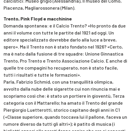
calcistici: Museo grigio (Alessandria), Il museo del Como,
Piacenza, Magliarossonera (Milan).
Trento, Pink Floyd e macchinine
Domanda spontanea: e il Calcio Trento? «Ho pronto da due
anni il volume con tutte le partite dal 1921 ad oggi. Un
editore specializzato dovrebbe darlo alla luce a breve,
spero». Ma il Trento non è stato fondato nel 1926? «Certo,
ma è nato dalla fusione di tre squadre: Unione Ginnastica
Trento, Pro Trento e Trento Associazione Calcio. E anche di
quelle tre compagini ho recuperato, non è stato facile,
tutti i risultati e tutte le formazioni».
Parla, Fabrizio Schmid, con una tranquillità olimpica,
avvolto dalla nube delle sigarette cui non rinuncia mai e
scopriamo così che: è stato un portiere in gioventù, Terza
categoria con il Mattarello; ha amato il Trento del grande
Piergiorgio Luetterotti, storico capitano degli anni in C1
(«Classe superiore, quando toccava lui il pallone, faceva un
rumore diverso da tutti gli altri»); è patito di musica (i
biglietti appesi alle pareti fanno capire che era ai concerti