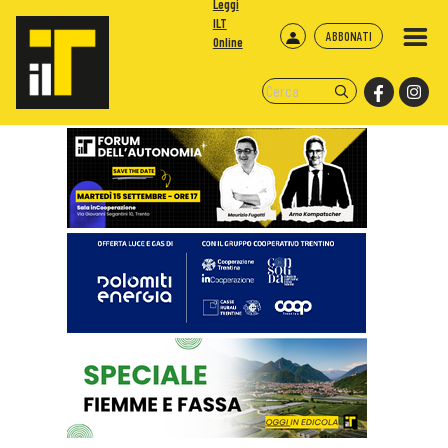
Leggi
ILT
ABBONATI
Online