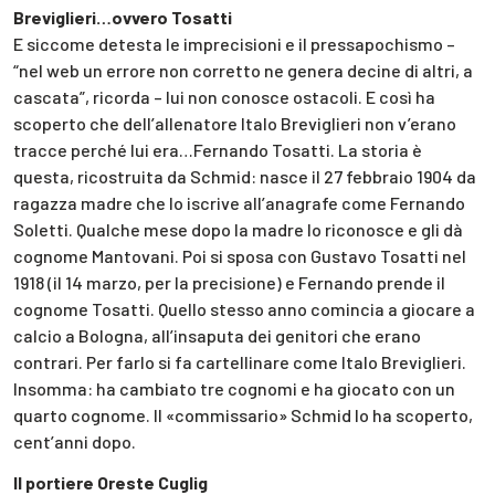
Breviglieri…ovvero Tosatti
E siccome detesta le imprecisioni e il pressapochismo –
“nel web un errore non corretto ne genera decine di altri, a
cascata”, ricorda – lui non conosce ostacoli. E così ha
scoperto che dell’allenatore Italo Breviglieri non v’erano
tracce perché lui era…Fernando Tosatti. La storia è
questa, ricostruita da Schmid: nasce il 27 febbraio 1904 da
ragazza madre che lo iscrive all’anagrafe come Fernando
Soletti. Qualche mese dopo la madre lo riconosce e gli dà
cognome Mantovani. Poi si sposa con Gustavo Tosatti nel
1918 (il 14 marzo, per la precisione) e Fernando prende il
cognome Tosatti. Quello stesso anno comincia a giocare a
calcio a Bologna, all’insaputa dei genitori che erano
contrari. Per farlo si fa cartellinare come Italo Breviglieri.
Insomma: ha cambiato tre cognomi e ha giocato con un
quarto cognome. Il «commissario» Schmid lo ha scoperto,
cent’anni dopo.
Il portiere Oreste Cuglig