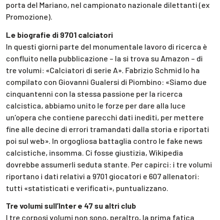
porta del Mariano, nel campionato nazionale dilettanti (ex
Promozione).
Le biografie di 9701 calciatori
In questi giorni parte del monumentale lavoro di ricerca è
confluito nella pubblicazione – la si trova su Amazon – di
tre volumi: «Calciatori di serie A». Fabrizio Schmid lo ha
compilato con Giovanni Gualersi di Piombino: «Siamo due
cinquantenni con la stessa passione per la ricerca
calcistica, abbiamo unito le forze per dare alla luce
un’opera che contiene parecchi dati inediti, per mettere
fine alle decine di errori tramandati dalla storia e riportati
poi sul web». In orgogliosa battaglia contro le fake news
calcistiche, insomma. Ci fosse giustizia, Wikipedia
dovrebbe assumerli seduta stante. Per capirci: i tre volumi
riportano i dati relativi a 9701 giocatori e 607 allenatori:
tutti «statisticati e verificati», puntualizzano.
Tre volumi sull’Inter e 47 su altri club
I tre corposi volumi non sono, peraltro, la prima fatica