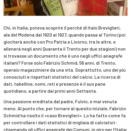
Chi, in Italia, poteva scoprire il perché di Italo Breviglieri,
ala del Modena dal 1920 al 1927, quando passa al Torino (poi
giocherà anche con Pro Patria e Livorno, tra le altre, e
allenerà negli anni Quaranta il Trento per due stagioni) non
si trovasse un documento che è uno negli uffici anagrafe
italiani? Forse solo Fabrizio Schmid, 56 anni, di Trento,
operaio magazziniere da una vita. Soprattutto, uno dei più
conosciuti e rispettati statistici del calcio. La ricerca di
dati, tabelline, nomi, reti e presenze è il suo pane
quotidiano, a partire dai primi anni Settanta.
Una passione ereditata dal padre, Fulvio, e mai venuta
meno. Al punto che, per tornare al quesito iniziale, Fabrizio
Schmid ha risolto il «caso Breviglieri». Lo ha fatto come fa
per controllare i dati statistici di migliaia di calciatori:
chiamando gli uffici anagrafe dei Comuni, in giro per l’Italia;