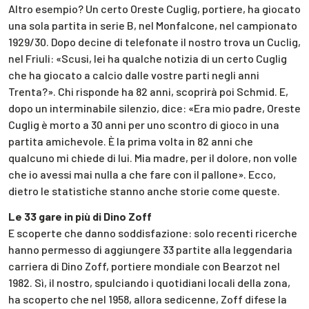
Altro esempio? Un certo Oreste Cuglig, portiere, ha giocato
una sola partita in serie B, nel Monfalcone, nel campionato
1929/30. Dopo decine di telefonate il nostro trova un Cuclig,
nel Friuli: «Scusi, lei ha qualche notizia di un certo Cuglig
che ha giocato a calcio dalle vostre parti negli anni
Trenta?». Chi risponde ha 82 anni, scoprirà poi Schmid. E,
dopo un interminabile silenzio, dice: «Era mio padre, Oreste
Cuglig è morto a 30 anni per uno scontro di gioco in una
partita amichevole. È la prima volta in 82 anni che
qualcuno mi chiede di lui. Mia madre, per il dolore, non volle
che io avessi mai nulla a che fare con il pallone». Ecco,
dietro le statistiche stanno anche storie come queste.
Le 33 gare in più di Dino Zoff
E scoperte che danno soddisfazione: solo recenti ricerche
hanno permesso di aggiungere 33 partite alla leggendaria
carriera di Dino Zoff, portiere mondiale con Bearzot nel
1982. Sì, il nostro, spulciando i quotidiani locali della zona,
ha scoperto che nel 1958, allora sedicenne, Zoff difese la