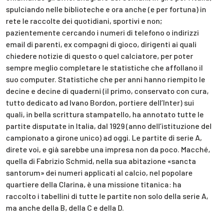
spulciando nelle biblioteche e ora anche (e per fortuna) in
rete le raccolte dei quotidiani, sportivi e non;
pazientemente cercando i numeri di telefono o indirizzi
email di parenti, ex compagni di gioco, dirigenti ai quali
chiedere notizie di questo o quel calciatore, per poter
sempre meglio completare le statistiche che affollano il
suo computer. Statistiche che per anni hanno riempito le
decine e decine di quaderni (il primo, conservato con cura,
tutto dedicato ad Ivano Bordon, portiere dell’Inter) sui
quali, in bella scrittura stampatello, ha annotato tutte le
partite disputate in Italia, dal 1929 (anno dell’istituzione del
campionato a girone unico) ad oggi. Le partite di serie A,
direte voi, e già sarebbe una impresa non da poco. Macché,
quella di Fabrizio Schmid, nella sua abitazione «sancta
santorum» dei numeri applicati al calcio, nel popolare
quartiere della Clarina, è una missione titanica: ha
raccolto i tabellini di tutte le partite non solo della serie A,
ma anche della B, della C e della D.