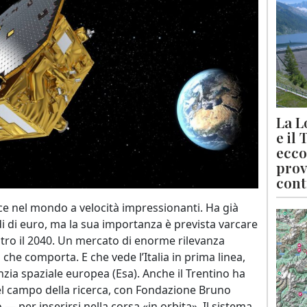
La L
e il
ecco
prov
cont
ce nel mondo a velocità impressionanti. Ha già
i di euro, ma la sua importanza è prevista varcare
 entro il 2040. Un mercato di enorme rilevanza
ici che comporta. E che vede l’Italia in prima linea,
zia spaziale europea (Esa). Anche il Trentino ha
l campo della ricerca, con Fondazione Bruno
 — per inserirsi nella corsa «in orbita». Il sistema