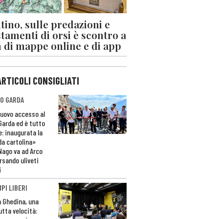
tino, sulle predazioni e
stamenti di orsi è scontro a
 di mappe online e di app
ARTICOLI CONSIGLIATI
O GARDA
nuovo accesso al
 Garda ed è tutto
e: inaugurata la
da cartolina»
Nago va ad Arco
rsando uliveti
i
PI LIBERI
n Ghedina, una
utta velocità: