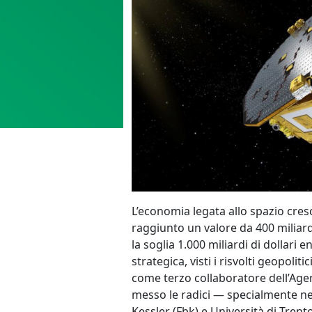
L’economia legata allo spazio cres
raggiunto un valore da 400 miliard
la soglia 1.000 miliardi di dollari
strategica, visti i risvolti geopolit
come terzo collaboratore dell’Agen
messo le radici — specialmente ne
Kessler (Fbk) e Università di Trento