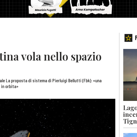
ina vola nello spazio
iale La proposta di sistema di Pierluigi Bellutti (Fbk): «una
 in orbita»
Lago
ince
Tigna