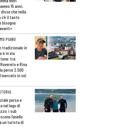
amma morì
avevo 15 anni,
 disse che nella
 c’è il tasto
e bisogna
avanti»
MO PIANO
o tradizionale in
 è in via
zione: tra
 Rovereto e Riva
da perse 2.500
l mercato in sei
STORIA
ziale persa e
a nel lago di
zzo: i sub
scono l’anello
a un turista di