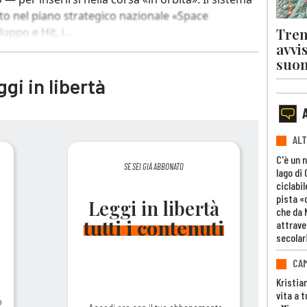
to nel piano strategico nazionale «Space
Tren
ppo e Hit, i...
avvi
suon
gi in libertà
ALT
C'è un 
SE SEI GIÀ ABBONATO
lago di
ciclabil
pista «
Leggi in libertà
che da 
tutti i contenuti
attrave
secolar
CAM
Kristia
vita a t
o