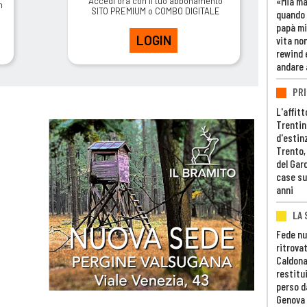
«Mia m
Accedi ora con il tuo abbonamento
m
SITO PREMIUM o COMBO DIGITALE
quando 
papà mi
LOGIN
vita non
rewind 
andare 
PRI
L'affitt
Trentino
d'estin
Trento,
del Gar
case su
anni
LA 
Fede nu
ritrovat
Caldona
restitui
perso d
Genova