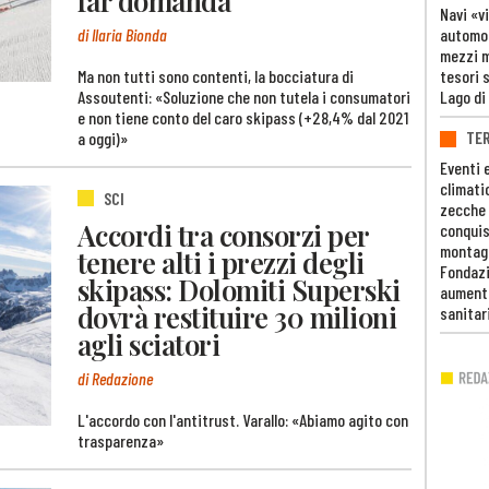
far domanda
Navi «v
di Ilaria Bionda
automob
mezzi mi
Ma non tutti sono contenti, la bocciatura di
tesori 
Assoutenti: «Soluzione che non tutela i consumatori
Lago di
e non tiene conto del caro skipass (+28,4% dal 2021
TE
a oggi)»
Eventi 
climati
SCI
zecche
Accordi tra consorzi per
conquis
montag
tenere alti i prezzi degli
Fondazi
skipass: Dolomiti Superski
aumento
dovrà restituire 30 milioni
sanitar
agli sciatori
di Redazione
L'accordo con l'antitrust. Varallo: «Abiamo agito con
trasparenza»