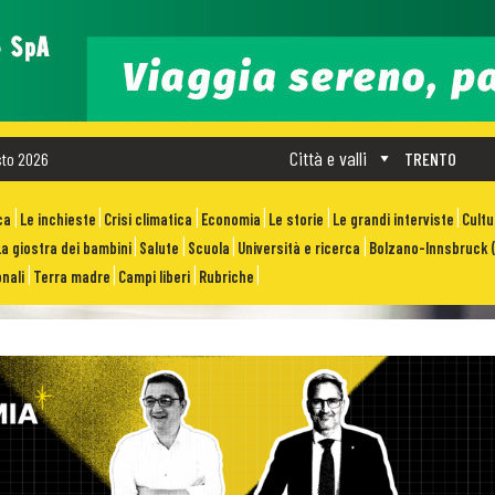
Città e valli
sto 2026
TRENTO
ca
Le inchieste
Crisi climatica
Economia
Le storie
Le grandi interviste
Cult
La giostra dei bambini
Salute
Scuola
Università e ricerca
Bolzano-Innsbruck (
nali
Terra madre
Campi liberi
Rubriche