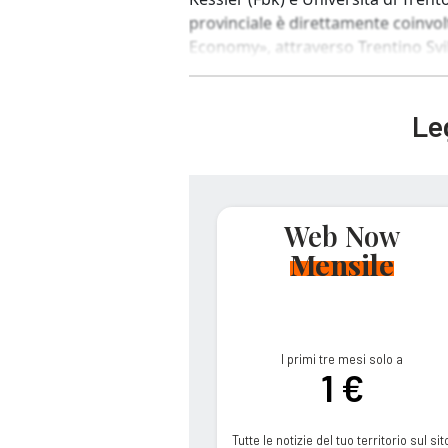
provinciale è direttamente coinvol
Economy», attraverso Trentino Svilu
Leg
Web Now
Mensile
I primi tre mesi solo a
1 €
Tutte le notizie del tuo territorio sul sit