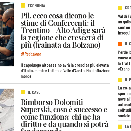
ECONOMIA
CR
Pil, ecco cosa dicono le
Val di 
stime di Confercenti: il
un gall
sentier
Trentino - Alto Adige sarà
insegui
la regione che crescerà di
più (trainata da Bolzano)
IL 
Perde lo
di Redazione
causa a
la fratt
Il capoluogo altoatesino avrà la crescita più elevata
«Erano 
d'Italia, mentre fatica la Valle d'Aosta. Ma l'inflazione
morde
IL 
La co-a
IL CASO
sperime
nove al
Rimborso Dolomiti
autosuf
Superski, cosa è successo e
solitudi
come funziona: chi ne ha
sociale
diritto e da quando si potrà
LA