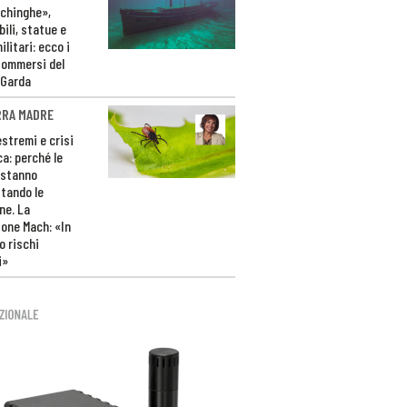
ichinghe»,
ili, statue e
litari: ecco i
sommersi del
 Garda
RRA MADRE
estremi e crisi
ca: perché le
 stanno
tando le
ne. La
one Mach: «In
 rischi
i»