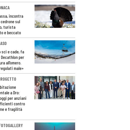
ONACA
Fassa, incontra
o cedrone sul
o, turista
to e beccato
CASO
 sci e cade, fa
 Decathlon per
ura all’omero.
regolati male»
PROGETTO
bitazione
ntale a Dro:
loggi per anziani
ficienti contro
ne e fragilità
 FOTOGALLERY