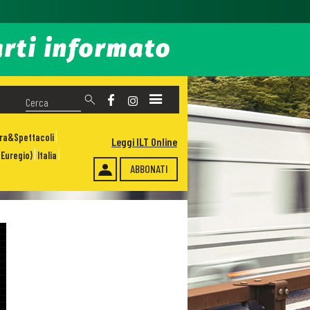
ura&Spettacoli
Leggi ILT Online
Euregio)
Italia
ABBONATI