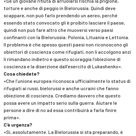
«Se un giovane rifiuta di arruolarsi rischia la prigione,
torture e anche di peggio in Bielorussia. Quindi deve
scappare, non può farlo prendendo un aereo, perché
essendo stato convocato gli è proibito lasciare il paese,
quindi non può fare altro che muoversi verso paesi
confinanti con la Bielorussia: Polonia, Lituania e Lettonia.
Il problema è che spesso questi paesi non riconoscono gli
obiettori di coscienza come rifugiati, non li accolgono anzi
li rimandano indietro e questo scoraggia l’obiezione di
coscienza e la diserzione dall’esercito di Lukashenko».
Cosa chiedete?
«Che l’unione europea riconosca ufficialmente lo status di
rifugiati ai russi, bielorussi e anche ucraini che fanno
obiezione di coscienza. Crediamo davvero che questo
possa avere un impatto serio sulla guerra. Aiutare le
persone a dire di no ad essa contribuirà a farla finire
prima».
C’è urgenza?
«Sì, assolutamente. La Bielorussia si sta preparando, è