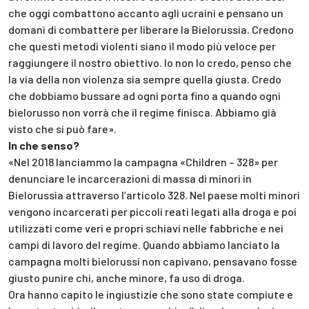
che oggi combattono accanto agli ucraini e pensano un
domani di combattere per liberare la Bielorussia. Credono
che questi metodi violenti siano il modo più veloce per
raggiungere il nostro obiettivo. Io non lo credo, penso che
la via della non violenza sia sempre quella giusta. Credo
che dobbiamo bussare ad ogni porta fino a quando ogni
bielorusso non vorrà che il regime finisca. Abbiamo già
visto che si può fare».
In che senso?
«Nel 2018 lanciammo la campagna «Children – 328» per
denunciare le incarcerazioni di massa di minori in
Bielorussia attraverso l’articolo 328. Nel paese molti minori
vengono incarcerati per piccoli reati legati alla droga e poi
utilizzati come veri e propri schiavi nelle fabbriche e nei
campi di lavoro del regime. Quando abbiamo lanciato la
campagna molti bielorussi non capivano, pensavano fosse
giusto punire chi, anche minore, fa uso di droga.
Ora hanno capito le ingiustizie che sono state compiute e