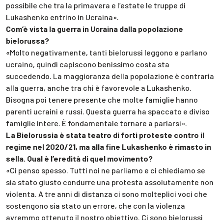
possibile che tra la primavera e l’estate le truppe di
Lukashenko entrino in Ucraina».
Com’è vista la guerra in Ucraina dalla popolazione
bielorussa?
«Molto negativamente, tanti bielorussi leggono e parlano
ucraino, quindi capiscono benissimo costa sta
succedendo. La maggioranza della popolazione è contraria
alla guerra, anche tra chi è favorevole a Lukashenko.
Bisogna poi tenere presente che molte famiglie hanno
parenti ucraini e russi. Questa guerra ha spaccato e diviso
famiglie intere. È fondamentale tornare a parlarsi».
La Bielorussia è stata teatro di forti proteste contro il
regime nel 2020/21, ma alla fine Lukashenko è rimasto in
sella. Qual è l’eredità di quel movimento?
«Ci penso spesso. Tutti noi ne parliamo e ci chiediamo se
sia stato giusto condurre una protesta assolutamente non
violenta. A tre anni di distanza ci sono molteplici voci che
sostengono sia stato un errore, che con la violenza
avremmo ottenuto il nostro obiettivo. Ci sono bielorussi