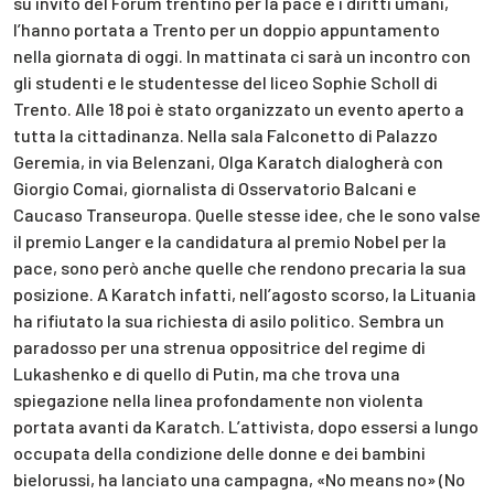
su invito del Forum trentino per la pace e i diritti umani,
l’hanno portata a Trento per un doppio appuntamento
nella giornata di oggi. In mattinata ci sarà un incontro con
gli studenti e le studentesse del liceo Sophie Scholl di
Trento. Alle 18 poi è stato organizzato un evento aperto a
tutta la cittadinanza. Nella sala Falconetto di Palazzo
Geremia, in via Belenzani, Olga Karatch dialogherà con
Giorgio Comai, giornalista di Osservatorio Balcani e
Caucaso Transeuropa. Quelle stesse idee, che le sono valse
il premio Langer e la candidatura al premio Nobel per la
pace, sono però anche quelle che rendono precaria la sua
posizione. A Karatch infatti, nell’agosto scorso, la Lituania
ha rifiutato la sua richiesta di asilo politico. Sembra un
paradosso per una strenua oppositrice del regime di
Lukashenko e di quello di Putin, ma che trova una
spiegazione nella linea profondamente non violenta
portata avanti da Karatch. L’attivista, dopo essersi a lungo
occupata della condizione delle donne e dei bambini
bielorussi, ha lanciato una campagna, «No means no» (No