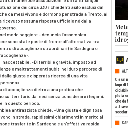
ata da numerose associazioni, e da tanti singoli
situazione dei circa 330 richiedenti asilo esclusi dal
 che da mesi vivono e dormono per strada a Trento, ai
a ricevuto nessuna risposta ufficiale né dalla
Mete
governo.
temp
e nel modo peggiore – denuncia l’assemblea
idro
one sono state poste di fronte all’alternativa tra
(centro di accoglienza straordinari) in Sardegna o
’accoglienza».
ut inaccettabile: «Di terribile gravità, imposto ad
lenze e maltrattamenti subiti nel duro percorso di
ALT
dalla giusta e disperata ricerca di una vita
C'è un 
i persona».
lago di
ca di accoglienza dietro a una pratica che
ciclabil
pista «
 sul territorio da mesi senza considerare i legami,
che da 
te in questo periodo.
attrave
mblea antirazzista chiede: «Una giusta e dignitosa
secolar
vono in strada, rapidissimi chiarimenti in merito al
CAM
sone trasferite in Sardegna e un’effettiva rapida