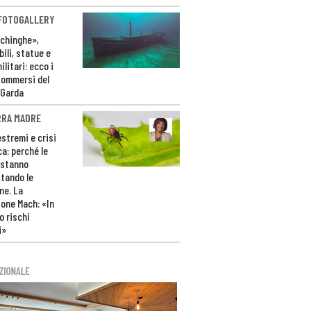
 FOTOGALLERY
ichinghe»,
ili, statue e
litari: ecco i
sommersi del
 Garda
RRA MADRE
estremi e crisi
ca: perché le
 stanno
tando le
ne. La
one Mach: «In
 rischi
i»