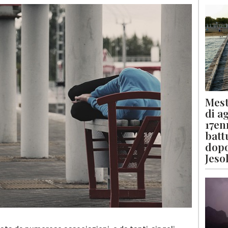
Mest
di a
17en
batt
dopo
Jeso