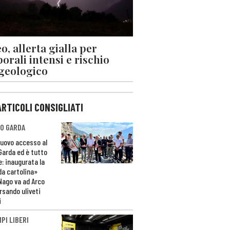
o, allerta gialla per
orali intensi e rischio
geologico
ARTICOLI CONSIGLIATI
O GARDA
nuovo accesso al
 Garda ed è tutto
e: inaugurata la
da cartolina»
Nago va ad Arco
rsando uliveti
i
PI LIBERI