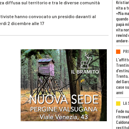
Kristia
a diffusa sul territorio e tra le diverse comunità
vita a t
«Mia m
attiviste hanno convocato un presidio davanti al
quando 
dì 2 dicembre alle 17
papà mi
vita non
rewind 
andare 
PRI
L'affitt
Trentino
d'estin
Trento,
del Gar
case su
anni
LA 
Fede nu
ritrovat
Caldona
restitui