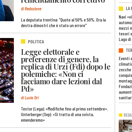
LA
di Redazione
Navi «v
La deputata trentina: "Quote al 50% e 50%. Ora la
automob
destra dimostri che è stato un errore"
mezzi mi
tesori 
Lago di
POLITICA
Legge elettorale e
TE
preferenze di genere, la
Eventi 
climati
replica di Urzì (Fdi) dopo le
zecche
polemiche: «Non ci
conquis
facciamo dare lezioni dal
montag
Pd»
Fondazi
aumento
di Lucia Ori
sanitar
Testor (Lega): «Modifiche fino al primo settembre».
Unterberger (Svp): «Si tratta di una svista,
emenderemo»