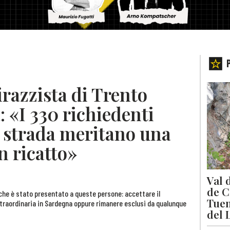
razzista di Trento
: «I 330 richiedenti
er strada meritano una
n ricatto»
Val 
de C
t che è stato presentato a queste persone: accettare il
Tuen
traordinaria in Sardegna oppure rimanere esclusi da qualunque
del 