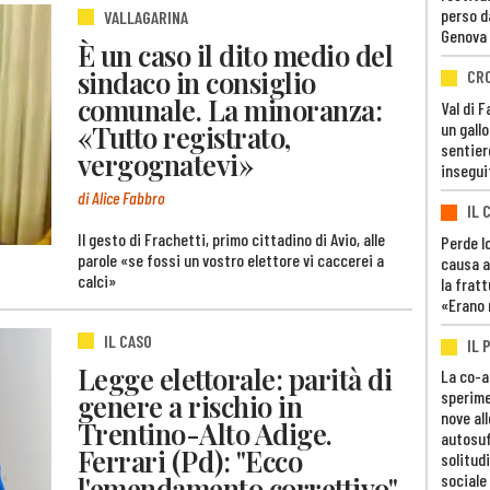
perso d
VALLAGARINA
Genova
È un caso il dito medio del
sindaco in consiglio
CR
comunale. La minoranza:
Val di 
«Tutto registrato,
un gall
sentier
vergognatevi»
insegui
di Alice Fabbro
IL 
Il gesto di Frachetti, primo cittadino di Avio, alle
Perde lo
parole «se fossi un vostro elettore vi caccerei a
causa a
calci»
la fratt
«Erano 
IL CASO
IL 
Legge elettorale: parità di
La co-a
sperime
genere a rischio in
nove al
Trentino-Alto Adige.
autosuf
Ferrari (Pd): "Ecco
solitudi
l'emendamento correttivo"
sociale