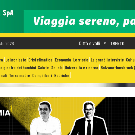
Città e valli
sto 2026
TRENTO
ca
Le inchieste
Crisi climatica
Economia
Le storie
Le grandi interviste
Cult
La giostra dei bambini
Salute
Scuola
Università e ricerca
Bolzano-Innsbruck (
nali
Terra madre
Campi liberi
Rubriche