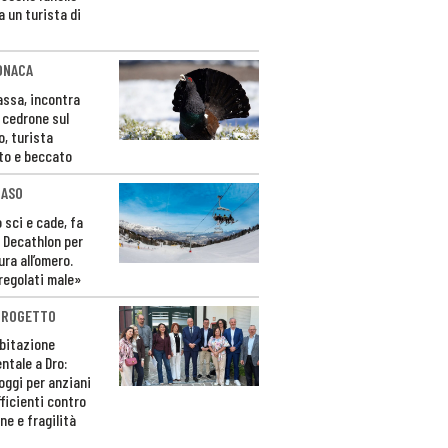
a un turista di
ONACA
Fassa, incontra
o cedrone sul
o, turista
to e beccato
CASO
 sci e cade, fa
 Decathlon per
ura all’omero.
regolati male»
PROGETTO
bitazione
ntale a Dro:
loggi per anziani
ficienti contro
ne e fragilità