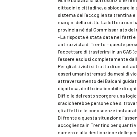
Non è bastata la sottoscrizione firm
cittadini e cittadine, a sbloccare la 
sistema dell’accoglienza trentina e
margini della città. La lettera non h
provincia né dal Commissariato del 
«La risposta è stata data nei fatti 
antirazzista di Trento – queste pers
l’accettare di trasferirsi in un CAS 
l’essere esclusi completamente dall
Per gli attivisti si tratta di un aut a
esseri umani stremati da mesi di vio
attraversamento dei Balcani guidati 
dignitosa, diritto inalienabile di ogn
Difficile del resto scorgere una logi
sradicherebbe persone che si trovano
gli affetti e le conoscenze instaura
Di fronte a questa situazione l’asse
accoglienza in Trentino per quanti vi
numero e alla destinazione delle per