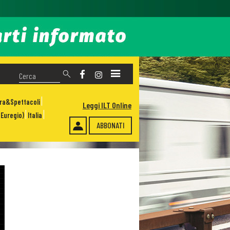
ura&Spettacoli
Leggi ILT Online
Euregio)
Italia
ABBONATI