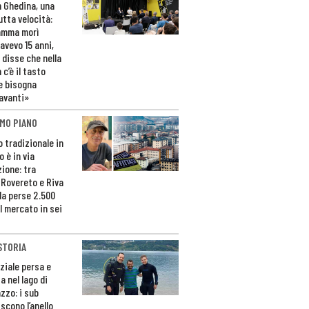
n Ghedina, una
utta velocità:
amma morì
avevo 15 anni,
 disse che nella
 c’è il tasto
e bisogna
avanti»
MO PIANO
o tradizionale in
 è in via
zione: tra
 Rovereto e Riva
da perse 2.500
l mercato in sei
STORIA
ziale persa e
a nel lago di
zzo: i sub
scono l’anello