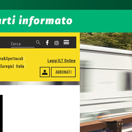
ura&Spettacoli
Leggi ILT Online
Euregio)
Italia
ABBONATI