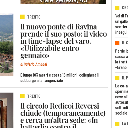
CR
Val di 
TRENTO
un gall
Il nuovo ponte di Ravina
sentier
prende il suo posto: il video
insegui
in time-lapse del varo.
IL 
«Utilizzabile entro
Perde lo
gennaio»
causa a
la fratt
di Valerio Amadei
«Erano 
È lungo 103 metri e costa 16 milioni: collegherà il
IL 
sobborgo alla tangenziale
La co-a
sperime
TRENTO
nove al
autosuf
Il circolo Redicoi Reversi
solitudi
chiude (temporaneamente)
sociale
e cerca un'altra sede: «In
LA
battaglia contro il