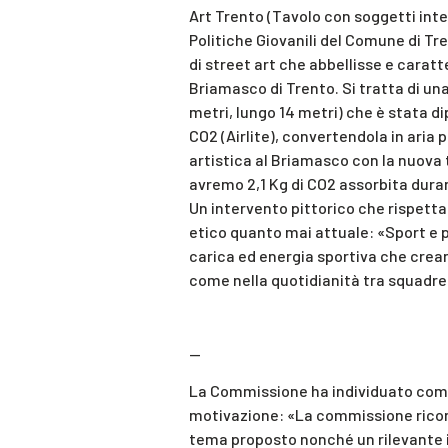
Art Trento (Tavolo con soggetti inter
Politiche Giovanili del Comune di Tre
di street art che abbellisse e caratt
Briamasco di Trento. Si tratta di un
metri, lungo 14 metri) che è stata d
CO2 (Airlite), convertendola in aria
artistica al Briamasco con la nuova 
avremo 2,1 Kg di CO2 assorbita duran
Un intervento pittorico che rispett
etico quanto mai attuale: «Sport e 
carica ed energia sportiva che crean
come nella quotidianità tra squadre 
—
La Commissione ha individuato come
motivazione: «La commissione ricon
tema proposto nonché un rilevante i