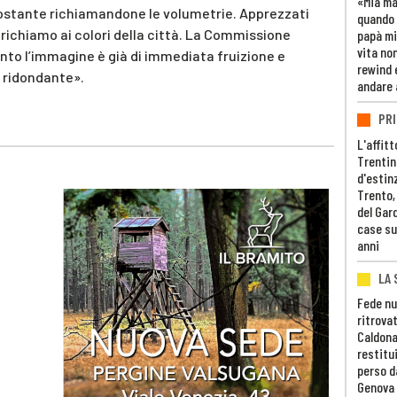
«Mia m
rcostante richiamandone le volumetrie. Apprezzati
quando 
l richiamo ai colori della città. La Commissione
papà mi
vita non
uanto l’immagine è già di immediata fruizione e
rewind 
a ridondante».
andare 
PRI
L'affitt
Trentino
d'estin
Trento,
del Gar
case su
anni
LA 
Fede nu
ritrovat
Caldona
restitui
perso d
Genova