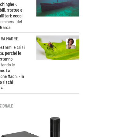
ichinghe»,
ili, statue e
litari: ecco i
sommersi del
 Garda
RRA MADRE
estremi e crisi
ca: perché le
 stanno
tando le
ne. La
one Mach: «In
 rischi
i»