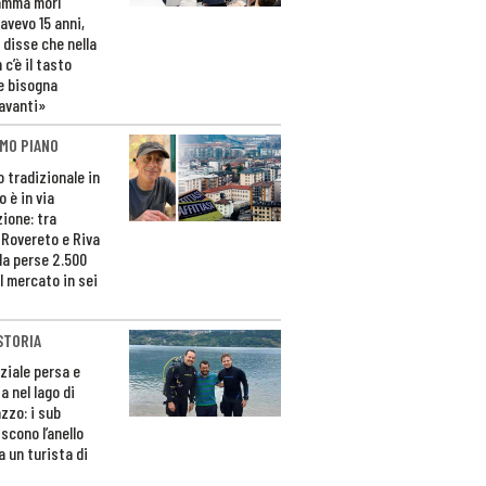
amma morì
avevo 15 anni,
 disse che nella
 c’è il tasto
e bisogna
avanti»
MO PIANO
o tradizionale in
 è in via
zione: tra
 Rovereto e Riva
da perse 2.500
l mercato in sei
STORIA
ziale persa e
a nel lago di
zzo: i sub
scono l’anello
a un turista di