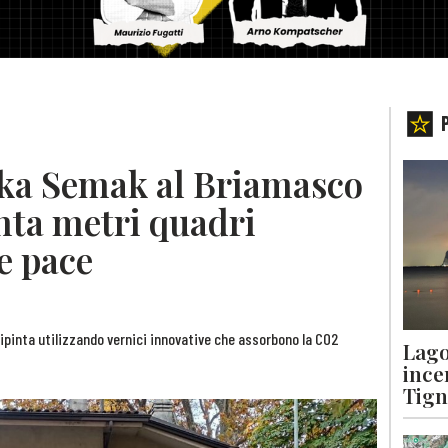
nka Semak al Briamasco
nta metri quadri
 e pace
 dipinta utilizzando vernici innovative che assorbono la CO2
Lago
ince
Tigna