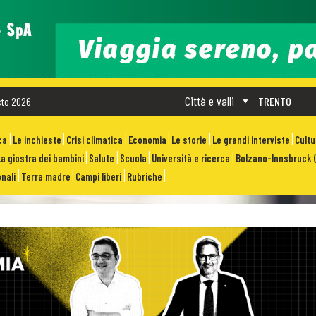
Città e valli
sto 2026
TRENTO
ca
Le inchieste
Crisi climatica
Economia
Le storie
Le grandi interviste
Cult
La giostra dei bambini
Salute
Scuola
Università e ricerca
Bolzano-Innsbruck (
nali
Terra madre
Campi liberi
Rubriche