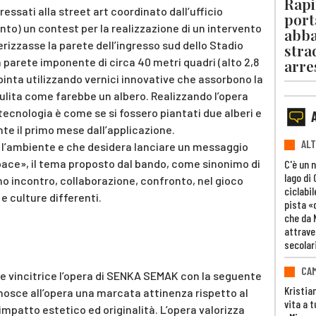
Rapi
essati alla street art coordinato dall’ufficio
port
nto) un contest per la realizzazione di un intervento
abba
erizzasse la parete dell’ingresso sud dello Stadio
stra
a parete imponente di circa 40 metri quadri (alto 2,8
arre
ipinta utilizzando vernici innovative che assorbono la
 pulita come farebbe un albero. Realizzando l’opera
tecnologia è come se si fossero piantati due alberi e
te il primo mese dall’applicazione.
ALT
a l’ambiente e che desidera lanciare un messaggio
pace», il tema proposto dal bando, come sinonimo di
C'è un 
lago di
o incontro, collaborazione, confronto, nel gioco
ciclabil
e culture differenti.
pista «
che da 
attrave
secolar
CAM
 vincitrice l’opera di SENKA SEMAK con la seguente
Kristia
osce all’opera una marcata attinenza rispetto al
vita a t
mpatto estetico ed originalità. L’opera valorizza