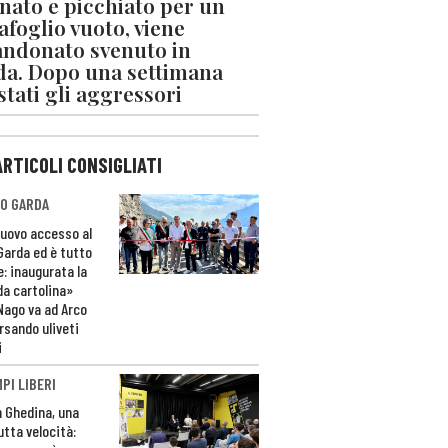
nato e picchiato per un
afoglio vuoto, viene
ndonato svenuto in
da. Dopo una settimana
stati gli aggressori
ARTICOLI CONSIGLIATI
O GARDA
nuovo accesso al
 Garda ed è tutto
e: inaugurata la
da cartolina»
Nago va ad Arco
rsando uliveti
i
PI LIBERI
n Ghedina, una
utta velocità: