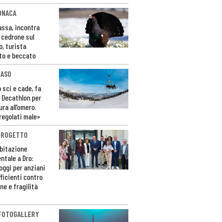
ONACA
Fassa, incontra
o cedrone sul
o, turista
to e beccato
CASO
 sci e cade, fa
 Decathlon per
ura all’omero.
regolati male»
PROGETTO
bitazione
ntale a Dro:
loggi per anziani
ficienti contro
ne e fragilità
 FOTOGALLERY