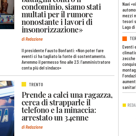
Navi «v
condominio, siamo stati
automob
multati per il rumore
mezzi mi
nonostante i lavori di
tesori 
Lago di
insonorizzazione»
TE
di Redazione
Eventi 
Il presidente Fausto Bonfanti: «Non poter fare
climati
eventi ci ha tagliato la fonte di sostentamento.
zecche
Avremmo il permesso fino alle 23: l'amministratore
conquis
conta più del sindaco»
montag
Fondazi
aumento
TRENTO
sanitar
Prende a calci una ragazza,
cerca di strapparle il
telefono e la minaccia:
arrestato un 34enne
di Redazione