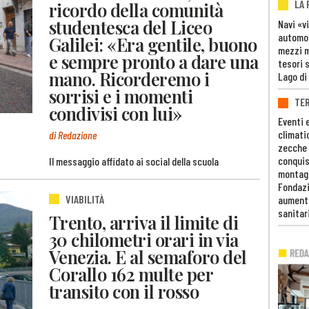
LA
ricordo della comunità
studentesca del Liceo
Navi «v
automob
Galilei: «Era gentile, buono
mezzi mi
e sempre pronto a dare una
tesori 
mano. Ricorderemo i
Lago di
sorrisi e i momenti
TE
condivisi con lui»
Eventi 
climati
di Redazione
zecche
conquis
Il messaggio affidato ai social della scuola
montag
Fondazi
VIABILITÀ
aumento
sanitar
Trento, arriva il limite di
30 chilometri orari in via
Venezia. E al semaforo del
Corallo 162 multe per
transito con il rosso