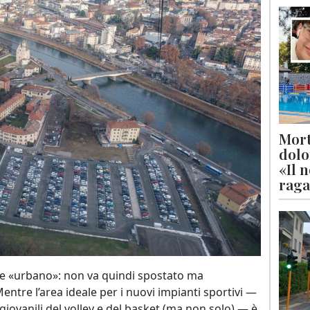
Mort
dolo
«Il 
raga
e «urbano»: non va quindi spostato ma
Mentre l’area ideale per i nuovi impianti sportivi —
giovanili del volley e del basket (ma non solo) — è