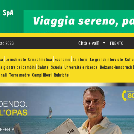
Città e valli
sto 2026
TRENTO
ca
Le inchieste
Crisi climatica
Economia
Le storie
Le grandi interviste
Cult
La giostra dei bambini
Salute
Scuola
Università e ricerca
Bolzano-Innsbruck (
nali
Terra madre
Campi liberi
Rubriche