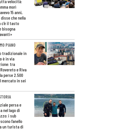
utta velocità:
amma morì
avevo 15 anni,
 disse che nella
 c’è il tasto
e bisogna
avanti»
MO PIANO
o tradizionale in
 è in via
zione: tra
 Rovereto e Riva
da perse 2.500
l mercato in sei
STORIA
ziale persa e
a nel lago di
zzo: i sub
scono l’anello
a un turista di