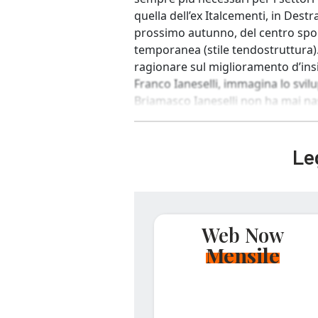
quella dell’ex Italcementi, in Destr
prossimo autunno, del centro spo
temporanea (stile tendostruttura)
ragionare sul miglioramento d’insie
Franco Ianeselli, immagina lo svilup
Briamasco Ianeselli non ha mai nas
Leg
Web Now
Mensile