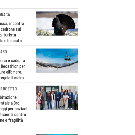
ONACA
Fassa, incontra
o cedrone sul
o, turista
to e beccato
CASO
 sci e cade, fa
 Decathlon per
ura all’omero.
regolati male»
PROGETTO
bitazione
ntale a Dro:
loggi per anziani
ficienti contro
ne e fragilità