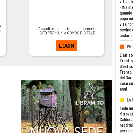
vita a t
«Mia m
quando 
papà mi
vita non
o
Accedi ora con il tuo abbonamento
rewind 
m
SITO PREMIUM o COMBO DIGITALE
andare 
LOGIN
PRI
L'affitt
Trentino
d'estin
Trento,
del Gar
case su
anni
LA 
Fede nu
ritrovat
Caldona
restitui
perso d