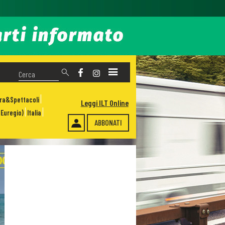
ura&Spettacoli
Leggi ILT Online
Euregio)
Italia
ABBONATI