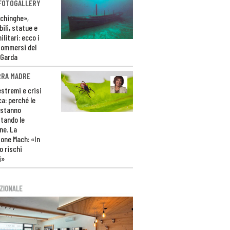
 FOTOGALLERY
ichinghe»,
ili, statue e
litari: ecco i
sommersi del
 Garda
RRA MADRE
estremi e crisi
ca: perché le
 stanno
tando le
ne. La
one Mach: «In
 rischi
i»