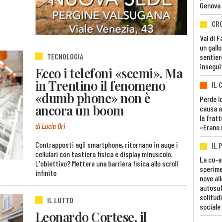
Genova
CR
Val di 
un gall
TECNOLOGIA
sentier
insegui
Ecco i telefoni «scemi». Ma
in Trentino il fenomeno
IL 
«dumb phone» non è
Perde lo
ancora un boom
causa a
la fratt
di Lucia Ori
«Erano 
Contrapposti agli smartphone, ritornano in auge i
IL 
cellulari con tastiera fisica e display minuscolo.
La co-a
L'obiettivo? Mettere una barriera fisica allo scroll
sperime
infinito
nove al
autosuf
solitudi
IL LUTTO
sociale
Leonardo Cortese, il