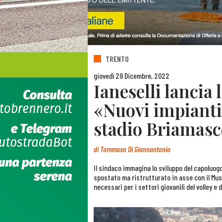
TRENTO
giovedì 29 Dicembre, 2022
Ianeselli lancia l
«Nuovi impianti 
stadio Briamasco
di
Tommaso Di Giannantonio
Il sindaco immagina lo sviluppo del capoluog
spostato ma ristrutturato in asse con il Muse
necessari per i settori giovanili del volley e