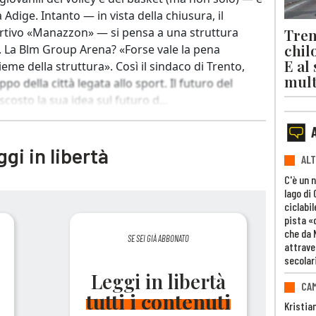
a Adige. Intanto — in vista della chiusura, il
Trent
rtivo «Manazzon» — si pensa a una struttura
chil
. La Blm Group Arena? «Forse vale la pena
E al
me della struttura». Così il sindaco di Trento,
mult
po della città legata allo sport. Il futuro del
costo la sua idea sul futuro d...
gi in libertà
ALT
C'è un 
lago di
ciclabil
pista «
che da 
SE SEI GIÀ ABBONATO
attrave
secolar
Leggi in libertà
CAM
tutti i contenuti
Kristia