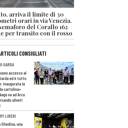
o, arriva il limite di 30
ometri orari in via Venezia.
 semaforo del Corallo 162
e per transito con il rosso
ARTICOLI CONSIGLIATI
O GARDA
nuovo accesso al
 Garda ed è tutto
e: inaugurata la
da cartolina»
Nago va ad Arco
rsando uliveti
i
PI LIBERI
n Ghedina, una