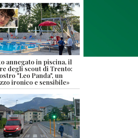
o annegato in piscina, il
re degli scout di Trento:
nostro "Leo Panda", un
zzo ironico e sensibile»