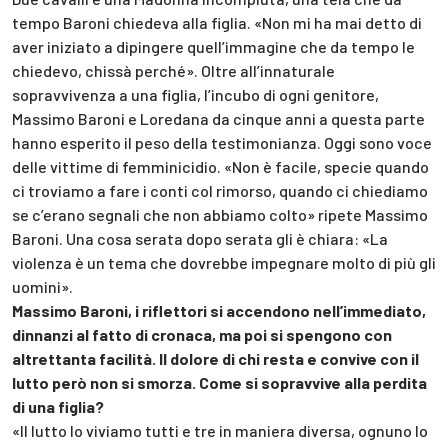
tempo Baroni chiedeva alla figlia. «Non mi ha mai detto di
aver iniziato a dipingere quell’immagine che da tempo le
chiedevo, chissà perché». Oltre all’innaturale
sopravvivenza a una figlia, l’incubo di ogni genitore,
Massimo Baroni e Loredana da cinque anni a questa parte
hanno esperito il peso della testimonianza. Oggi sono voce
delle vittime di femminicidio. «Non è facile, specie quando
ci troviamo a fare i conti col rimorso, quando ci chiediamo
se c’erano segnali che non abbiamo colto» ripete Massimo
Baroni. Una cosa serata dopo serata gli è chiara: «La
violenza è un tema che dovrebbe impegnare molto di più gli
uomini».
Massimo Baroni, i riflettori si accendono nell’immediato,
dinnanzi al fatto di cronaca, ma poi si spengono con
altrettanta facilità. Il dolore di chi resta e convive con il
lutto però non si smorza. Come si sopravvive alla perdita
di una figlia?
«Il lutto lo viviamo tutti e tre in maniera diversa, ognuno lo