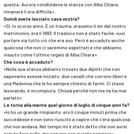
questa: Aurora condivideva la stanza con Alba Chiara,
rimanere lì era difficile».
Quindi avete lasciato casa vostra?
«Sì, lo scorso anno. È un trauma, eravamo lì sin dal nostro
matrimonio, era il 1993. Il trasloco non è stato facile, vuoi
portare via tutto ciò che era suo. Però è accaduto anche
qualcosa che non ci saremmo aspettati e che abbiamo
vissuto come l’ultimo regalo di Alba Chiara».
Che cosa è accaduto?
«Nella sua stanza abbiamo trovato due dipinti che non
sapevamo avesse iniziato: due cavalli che corrono liberi e
una Madonna che le ho sempre chiesto di farmi. Ci stava
lavorando, è incompiuta. Chissà perché non me ne ha mai
parlato».
Le torna alla mente quel giorno di luglio di cinque anni fa?
«Io ho un grande rimpianto: ero li cinque minuti prima che
succedesse e non sono riuscito a capire che c’era qualcosa
che non andava. Nel tempo mi è stato detto che non avrei
potuto fare nulla, ma convivo con questo pensiero».