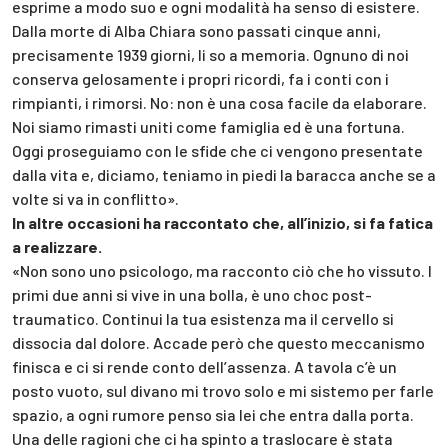
esprime a modo suo e ogni modalità ha senso di esistere.
Dalla morte di Alba Chiara sono passati cinque anni,
precisamente 1939 giorni, li so a memoria. Ognuno di noi
conserva gelosamente i propri ricordi, fa i conti con i
rimpianti, i rimorsi. No: non è una cosa facile da elaborare.
Noi siamo rimasti uniti come famiglia ed è una fortuna.
Oggi proseguiamo con le sfide che ci vengono presentate
dalla vita e, diciamo, teniamo in piedi la baracca anche se a
volte si va in conflitto».
In altre occasioni ha raccontato che, all’inizio, si fa fatica
a realizzare.
«Non sono uno psicologo, ma racconto ciò che ho vissuto. I
primi due anni si vive in una bolla, è uno choc post-
traumatico. Continui la tua esistenza ma il cervello si
dissocia dal dolore. Accade però che questo meccanismo
finisca e ci si rende conto dell’assenza. A tavola c’è un
posto vuoto, sul divano mi trovo solo e mi sistemo per farle
spazio, a ogni rumore penso sia lei che entra dalla porta.
Una delle ragioni che ci ha spinto a traslocare è stata