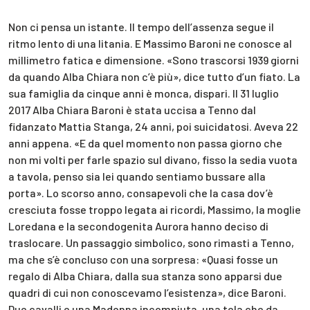
Non ci pensa un istante. Il tempo dell’assenza segue il
ritmo lento di una litania. E Massimo Baroni ne conosce al
millimetro fatica e dimensione. «Sono trascorsi 1939 giorni
da quando Alba Chiara non c’è più», dice tutto d’un fiato. La
sua famiglia da cinque anni è monca, dispari. Il 31 luglio
2017 Alba Chiara Baroni è stata uccisa a Tenno dal
fidanzato Mattia Stanga, 24 anni, poi suicidatosi. Aveva 22
anni appena. «E da quel momento non passa giorno che
non mi volti per farle spazio sul divano, fisso la sedia vuota
a tavola, penso sia lei quando sentiamo bussare alla
porta». Lo scorso anno, consapevoli che la casa dov’è
cresciuta fosse troppo legata ai ricordi, Massimo, la moglie
Loredana e la secondogenita Aurora hanno deciso di
traslocare. Un passaggio simbolico, sono rimasti a Tenno,
ma che s’è concluso con una sorpresa: «Quasi fosse un
regalo di Alba Chiara, dalla sua stanza sono apparsi due
quadri di cui non conoscevamo l’esistenza», dice Baroni.
Due cavalli e una Madonna incompiuta, una tela che da