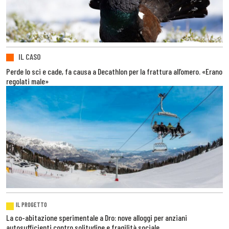
IL CASO
Perde lo sci e cade, fa causa a Decathlon per la frattura all’omero. «Erano
regolati male»
IL PROGETTO
La co-abitazione sperimentale a Dro: nove alloggi per anziani
autosufficienti contro solitudine e fragilità sociale