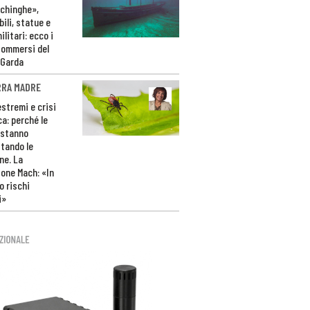
ichinghe»,
ili, statue e
litari: ecco i
sommersi del
 Garda
RRA MADRE
estremi e crisi
ca: perché le
 stanno
tando le
ne. La
one Mach: «In
 rischi
i»