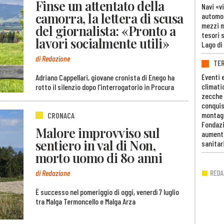
Finse un attentato della
Navi «v
camorra, la lettera di scusa
automob
mezzi mi
del giornalista: «Pronto a
tesori 
lavori socialmente utili»
Lago di
di Redazione
TE
Eventi 
Adriano Cappellari, giovane cronista di Enego ha
climati
rotto il silenzio dopo l'interrogatorio in Procura
zecche
conquis
montag
CRONACA
Fondazi
Malore improvviso sul
aumento
sentiero in val di Non,
sanitar
morto uomo di 80 anni
di Redazione
È successo nel pomeriggio di oggi, venerdì 7 luglio
tra Malga Termoncello e Malga Arza