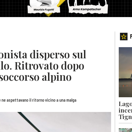
onista disperso sul
o. Ritrovato dopo
 soccorso alpino
he ne aspettavano il ritorno vicino a una malga
Lago
ince
Tigna