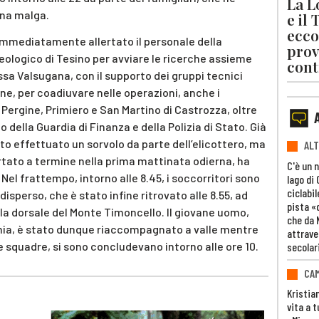
La L
una malga.
e il
ecco
immediatamente allertato il personale della
prov
eologico di Tesino per avviare le ricerche assieme
cont
assa Valsugana, con il supporto dei gruppi tecnici
one, per coadiuvare nelle operazioni, anche i
, Pergine, Primiero e San Martino di Castrozza, oltre
o della Guardia di Finanza e della Polizia di Stato. Già
ato effettuato un sorvolo da parte dell’elicottero, ma
ALT
rtato a termine nella prima mattinata odierna, ha
C'è un 
el frattempo, intorno alle 8.45, i soccorritori sono
lago di
ciclabil
 disperso, che è stato infine ritrovato alle 8.55, ad
pista «
 la dorsale del Monte Timoncello. Il giovane uomo,
che da 
ia, è stato dunque riaccompagnato a valle mentre
attrave
 le squadre, si sono concludevano intorno alle ore 10.
secolar
CAM
Kristia
vita a t