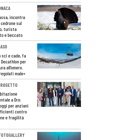
ONACA
Fassa, incontra
o cedrone sul
o, turista
to e beccato
CASO
 sci e cade, fa
 Decathlon per
ura all’omero.
regolati male»
PROGETTO
bitazione
ntale a Dro:
loggi per anziani
ficienti contro
ne e fragilità
 FOTOGALLERY