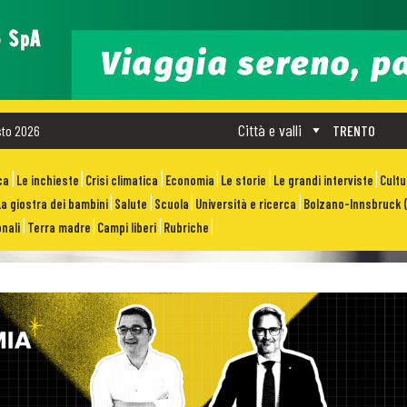
Città e valli
sto 2026
TRENTO
ca
Le inchieste
Crisi climatica
Economia
Le storie
Le grandi interviste
Cult
La giostra dei bambini
Salute
Scuola
Università e ricerca
Bolzano-Innsbruck (
nali
Terra madre
Campi liberi
Rubriche