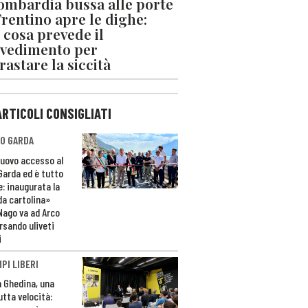
ombardia bussa alle porte
 Trentino apre le dighe:
 cosa prevede il
vedimento per
rastare la siccità
ARTICOLI CONSIGLIATI
O GARDA
nuovo accesso al
 Garda ed è tutto
e: inaugurata la
da cartolina»
Nago va ad Arco
rsando uliveti
i
PI LIBERI
n Ghedina, una
utta velocità: