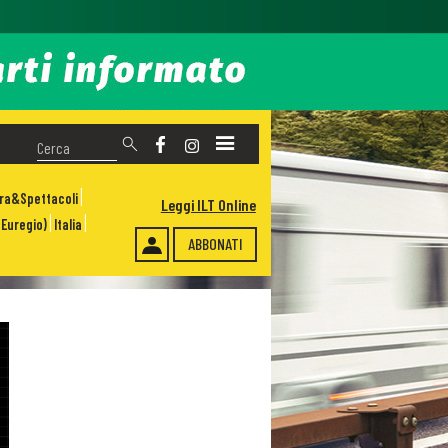
ura&Spettacoli
Leggi ILT Online
Euregio)
Italia
ABBONATI