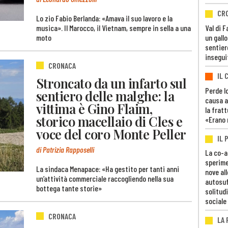
CR
Lo zio Fabio Berlanda: «Amava il suo lavoro e la
Val di 
musica». Il Marocco, il Vietnam, sempre in sella a una
un gall
moto
sentier
insegui
CRONACA
IL 
Stroncato da un infarto sul
Perde lo
sentiero delle malghe: la
causa a
vittima è Gino Flaim,
la fratt
storico macellaio di Cles e
«Erano 
voce del coro Monte Peller
IL 
di Patrizia Rapposelli
La co-a
sperime
La sindaca Menapace: «Ha gestito per tanti anni
nove al
un’attività commerciale raccogliendo nella sua
autosuf
bottega tante storie»
solitudi
sociale
CRONACA
LA