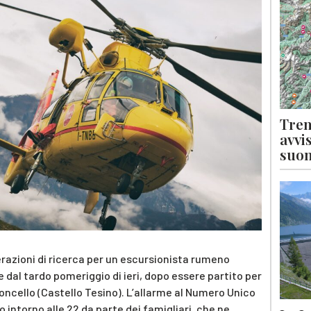
Tren
avvi
suon
erazioni di ricerca per un escursionista rumeno
 dal tardo pomeriggio di ieri, dopo essere partito per
ncello (Castello Tesino). L’allarme al Numero Unico
 intorno alle 22 da parte dei famigliari, che ne