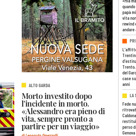
«Mia m
quando 
papà mi
vita non
rewind 
andare 
PRI
L'affitt
Trentino
d'estin
Trento,
del Gar
case su
anni
ALTO GARDA
Morto investito dopo
LA 
l'incidente in morto.
Fede nu
«Alessandro era pieno di
ritrovat
Caldona
vita, sempre pronto a
restitui
partire per un viaggio»
perso d
Genova
di Leonardo Omezzolli