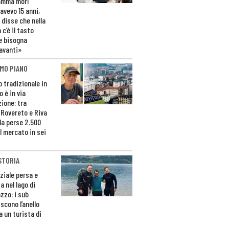
amma morì
avevo 15 anni,
 disse che nella
 c’è il tasto
e bisogna
avanti»
MO PIANO
o tradizionale in
 è in via
zione: tra
 Rovereto e Riva
da perse 2.500
l mercato in sei
STORIA
ziale persa e
a nel lago di
zzo: i sub
scono l’anello
a un turista di