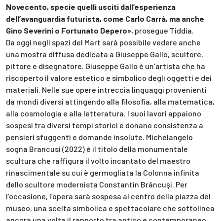
Novecento, specie quelli usciti dall’esperienza
dell’avanguardia futurista, come Carlo Carrà, ma anche
Gino Severini o Fortunato Depero»
, prosegue Tiddia.
Da oggi negli spazi del Mart sarà possibile vedere anche
una mostra diffusa dedicata a Giuseppe Gallo, scultore,
pittore e disegnatore. Giuseppe Gallo è un’artista che ha
riscoperto il valore estetico e simbolico degli oggetti e dei
materiali. Nelle sue opere intreccia linguaggi provenienti
da mondi diversi attingendo alla filosofia, alla matematica,
alla cosmologia e alla letteratura. I suoi lavori appaiono
sospesi tra diversi tempi storici e donano consistenza a
pensieri sfuggenti e domande insolute. Michelangelo
sogna Brancusi (2022) è il titolo della monumentale
scultura che raffigura il volto incantato del maestro
rinascimentale su cui è germogliata la Colonna infinita
dello scultore modernista Constantin Brâncuşi. Per
l’occasione, l’opera sarà sospesa al centro della piazza del
museo, una scelta simbolica e spettacolare che sottolinea
ancora una volta il rapporto tra antico e contemporaneo.