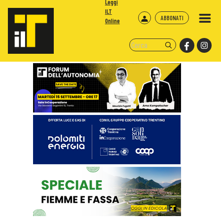
Leggi
ILT
ABBONATI
Online