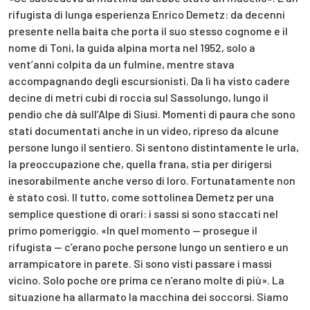
rifugista di lunga esperienza Enrico Demetz: da decenni
presente nella baita che porta il suo stesso cognome e il
nome di Toni, la guida alpina morta nel 1952, solo a
vent’anni colpita da un fulmine, mentre stava
accompagnando degli escursionisti. Da lì ha visto cadere
decine di metri cubi di roccia sul Sassolungo, lungo il
pendio che dà sull’Alpe di Siusi. Momenti di paura che sono
stati documentati anche in un video, ripreso da alcune
persone lungo il sentiero. Si sentono distintamente le urla,
la preoccupazione che, quella frana, stia per dirigersi
inesorabilmente anche verso di loro. Fortunatamente non
è stato così. Il tutto, come sottolinea Demetz per una
semplice questione di orari: i sassi si sono staccati nel
primo pomeriggio. «In quel momento — prosegue il
rifugista — c’erano poche persone lungo un sentiero e un
arrampicatore in parete. Si sono visti passare i massi
vicino. Solo poche ore prima ce n’erano molte di più». La
situazione ha allarmato la macchina dei soccorsi. Siamo