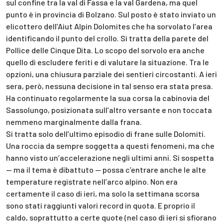
sul confine tra la val di Fassa e la val Gardena, ma quel
punto è in provincia di Bolzano. Sul posto è stato inviato un
elicottero dell’Aiut Alpin Dolomites che ha sorvolato l’area
identificando il punto del crollo. Si tratta della parete del
Pollice delle Cinque Dita. Lo scopo del sorvolo era anche
quello di escludere feriti e di valutare la situazione. Tra le
opzioni, una chiusura parziale dei sentieri circostanti. A ieri
sera, però, nessuna decisione in tal senso era stata presa.
Ha continuato regolarmente la sua corsa la cabinovia del
Sassolungo, posizionata sull’altro versante e non toccata
nemmeno marginalmente dalla frana.
Si tratta solo dell’ultimo episodio di frane sulle Dolomiti.
Una roccia da sempre soggetta a questi fenomeni, ma che
hanno visto un’accelerazione negli ultimi anni. Si sospetta
— ma il tema è dibattuto — possa c’entrare anche le alte
temperature registrate nell’arco alpino. Non era
certamente il caso di ieri, ma solo la settimana scorsa
sono stati raggiunti valori record in quota. E proprio il
caldo, soprattutto a certe quote (nel caso di ieri si sfiorano