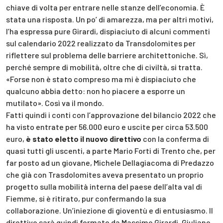
chiave di volta per entrare nelle stanze dell’economia. È
stata una risposta. Un po’ di amarezza, ma per altri motivi,
l’ha espressa pure Girardi, dispiaciuto di alcuni commenti
sul calendario 2022 realizzato da Transdolomites per
riflettere sul problema delle barriere architettoniche. Sì,
perché sempre di mobilità, oltre che di civiltà, si tratta.
«Forse non è stato compreso ma mi è dispiaciuto che
qualcuno abbia detto: non ho piacere a esporre un
mutilato». Così va il mondo.
Fatti quindi i conti con l’approvazione del bilancio 2022 che
ha visto entrate per 56.000 euro e uscite per circa 53.500
euro,
è stato eletto il nuovo direttivo
con la conferma di
quasi tutti gli uscenti, a parte Mario Forti di Trento che, per
far posto ad un giovane, Michele Dellagiacoma di Predazzo
che già con Trasdolomites aveva presentato un proprio
progetto sulla mobilità interna del paese dell’alta val di
Fiemme, si è ritirato, pur confermando la sua
collaborazione. Un’iniezione di gioventù e di entusiasmo. Il
direttivo sarà quindi formato da Massimo Girardi, Giuliano