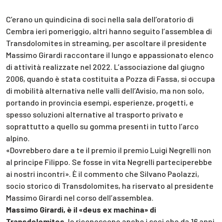
C’erano un quindicina di soci nella sala dell’oratorio di
Cembra ieri pomeriggio, altri hanno seguito l’assemblea di
Transdolomites in streaming, per ascoltare il presidente
Massimo Girardi raccontare il lungo e appassionato elenco
di attività realizzate nel 2022. L’associazione dal giugno
2006, quando è stata costituita a Pozza di Fassa, si occupa
di mobilità alternativa nelle valli dell’Avisio, ma non solo,
portando in provincia esempi, esperienze, progetti, e
spesso soluzioni alternative al trasporto privato e
soprattutto a quello su gomma presenti in tutto l’arco
alpino.
«Dovrebbero dare a te il premio il premio Luigi Negrelli non
al principe Filippo. Se fosse in vita Negrelli parteciperebbe
ai nostri incontri». È il commento che Silvano Paolazzi,
socio storico di Transdolomites, ha riservato al presidente
Massimo Girardi nel corso dell’assemblea.
Massimo Girardi, è il «deus ex machina» di
Transdolomites
, lo riconoscono anche i soci che da 16 anni