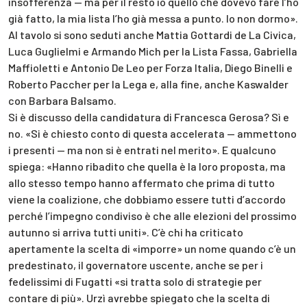
insofferenza — ma per il resto io quello che dovevo fare l’ho
già fatto, la mia lista l’ho già messa a punto. Io non dormo».
Al tavolo si sono seduti anche Mattia Gottardi de La Civica,
Luca Guglielmi e Armando Mich per la Lista Fassa, Gabriella
Maffioletti e Antonio De Leo per Forza Italia, Diego Binelli e
Roberto Paccher per la Lega e, alla fine, anche Kaswalder
con Barbara Balsamo.
Si è discusso della candidatura di Francesca Gerosa? Sì e
no. «Si è chiesto conto di questa accelerata — ammettono
i presenti — ma non si è entrati nel merito». E qualcuno
spiega: «Hanno ribadito che quella è la loro proposta, ma
allo stesso tempo hanno affermato che prima di tutto
viene la coalizione, che dobbiamo essere tutti d’accordo
perché l’impegno condiviso è che alle elezioni del prossimo
autunno si arriva tutti uniti». C’è chi ha criticato
apertamente la scelta di «imporre» un nome quando c’è un
predestinato, il governatore uscente, anche se per i
fedelissimi di Fugatti «si tratta solo di strategie per
contare di più». Urzì avrebbe spiegato che la scelta di