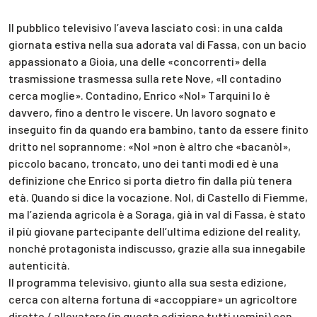
Il pubblico televisivo l’aveva lasciato così: in una calda
giornata estiva nella sua adorata val di Fassa, con un bacio
appassionato a Gioia, una delle «concorrenti» della
trasmissione trasmessa sulla rete Nove, «Il contadino
cerca moglie». Contadino, Enrico «Nol» Tarquini lo è
davvero, fino a dentro le viscere. Un lavoro sognato e
inseguito fin da quando era bambino, tanto da essere finito
dritto nel soprannome: «Nol »non è altro che «bacanòl»,
piccolo bacano, troncato, uno dei tanti modi ed è una
definizione che Enrico si porta dietro fin dalla più tenera
età. Quando si dice la vocazione. Nol, di Castello di Fiemme,
ma l’azienda agricola è a Soraga, già in val di Fassa, è stato
il più giovane partecipante dell’ultima edizione del reality,
nonché protagonista indiscusso, grazie alla sua innegabile
autenticità.
Il programma televisivo, giunto alla sua sesta edizione,
cerca con alterna fortuna di «accoppiare» un agricoltore
diretto / allevatore (in questa edizione tutti uomini) con