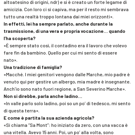
altoatesino di origini, ndr) e si è creato un forte legame di
amicizia. Con loro ci si capiva, ma per il resto mi sembrava
tutto una realtà troppo lontana dai miei orizzonti».
In effetti, lei ha sempre parlato, anche durante la
trasmissione, di una vera e propria vocazione… quando
l’ha scoperta?
«È sempre stato così, il contadino era il lavoro che volevo
fare fin da bambino. Quello per cui mi sento di essere
nato».
Una tradizione di famiglia?
«Macché. I miei genitori vengono dalle Marche, mio padre è
venuto qui per gestire un albergo, mia madre è insegnante.
Anch’io sono nato fuori regione, a San Severino Marche».
Non si direbbe, parla anche ladino…
«In valle parlo solo ladino, poi so un po’ di tedesco, mi sento
di questa terra».
E come è partita la sua azienda agricola?
«Si chiama “Sa Mont”: ho iniziato da zero, con una vacca è
una vitella. Avevo 15 anni. Poi, un po’ alla volta, sono