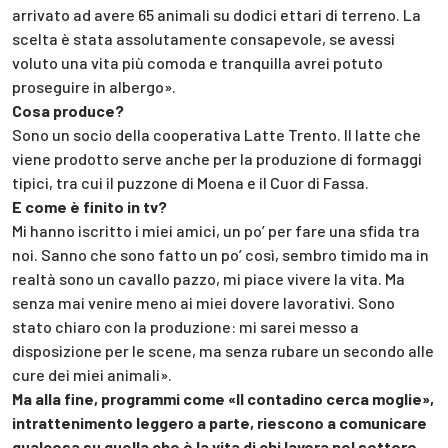
arrivato ad avere 65 animali su dodici ettari di terreno. La
scelta è stata assolutamente consapevole, se avessi
voluto una vita più comoda e tranquilla avrei potuto
proseguire in albergo».
Cosa produce?
Sono un socio della cooperativa Latte Trento. Il latte che
viene prodotto serve anche per la produzione di formaggi
tipici, tra cui il puzzone di Moena e il Cuor di Fassa.
E come è finito in tv?
Mi hanno iscritto i miei amici, un po’ per fare una sfida tra
noi. Sanno che sono fatto un po’ così, sembro timido ma in
realtà sono un cavallo pazzo, mi piace vivere la vita. Ma
senza mai venire meno ai miei dovere lavorativi. Sono
stato chiaro con la produzione: mi sarei messo a
disposizione per le scene, ma senza rubare un secondo alle
cure dei miei animali».
Ma alla fine, programmi come «Il contadino cerca moglie»,
intrattenimento leggero a parte, riescono a comunicare
qualcosa su quella che è la vita di chi lavora nel settore