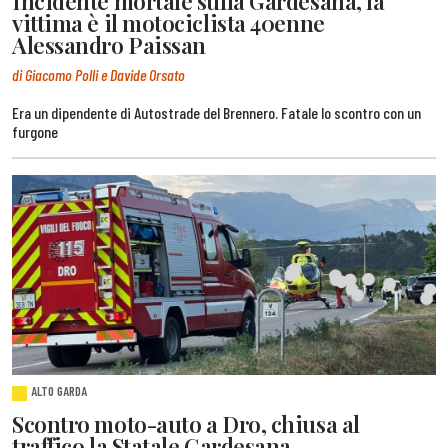
Incidente mortale sulla Gardesana, la
vittima è il motociclista 40enne
Alessandro Paissan
di Giacomo Polli e Davide Orsato
Era un dipendente di Autostrade del Brennero. Fatale lo scontro con un
furgone
ALTO GARDA
Scontro moto-auto a Dro, chiusa al
traffico la Statale Gardesana