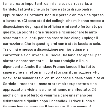
fa ha creato importanti danni alla sua carrozzeria, a
Gardolo, l’attività che un tempo è stata di suo padre,
eppure Nicola Bortolotti non si è perso d’animo e ha ripreso
a lavorare. «Ci sono stati dei colleghi che mi hanno messo a
disposizione degli spazi in officina e mi sento fortunato per
questo. La priorità ora è riuscire a riconsegnare le auto
sistemate ai clienti, per non creare loro disagi» spiega il
carrozziere. Che in questi giorni non è stato lasciato solo.
Tra chi si è messo a disposizione per ripristinare la
carrozzeria e chi invece, sui social, ha lanciato appelli per
aiutare concretamente lui, la sua famiglia e il suo
dipendente. Anche il sindaco Franco Ianeselli ha fatto
sapere che si metterà in contatto con il carrozziere. «Ho
ricevuto la solidarietà di chi mi conosce e dalla comunità di
Gardolo – racconta – sono stato molto supportato e ho
apprezzato la vicinanza che mi hanno manifestato. C’è
anche chi si è offerto di venirmi a dare una mano per
risistemare e ripulire dopo l’incendio». Lì dove fuoco e
fiamme hanno impresso il loro odore, il loro segno. Al