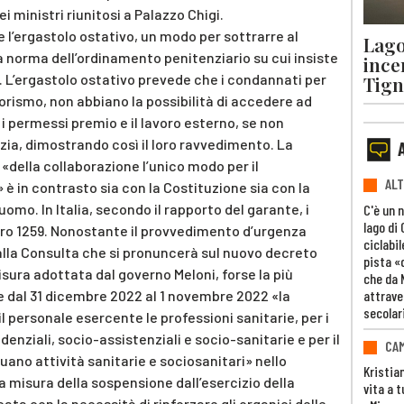
ei ministri riunitosi a Palazzo Chigi.
e l’ergastolo ostativo, un modo per sottrarre al
Lago
la norma dell’ordinamento penitenziario su cui insiste
ince
à. L’ergastolo ostativo prevede che i condannati per
Tigna
rorismo, non abbiano la possibilità di accedere ad
i permessi premio e il lavoro esterno, se non
izia, dimostrando così il loro ravvedimento. La
 «della collaborazione l’unico modo per il
ALT
 è in contrasto sia con la Costituzione sia con la
uomo. In Italia, secondo il rapporto del garante, i
C'è un 
lago di
ro 1259. Nonostante il provvedimento d’urgenza
ciclabil
lla Consulta che si pronuncerà sul nuovo decreto
pista «
sura adottata dal governo Meloni, forse la più
che da 
attrave
re dal 31 dicembre 2022 al 1 novembre 2022 «la
secolar
l personale esercente le professioni sanitarie, per i
denziali, socio-assistenziali e socio-sanitarie e per il
CAM
uano attività sanitarie e sociosanitari» nello
Kristia
a misura della sospensione dall’esercizio della
vita a t
ata con la necessità di rinforzare gli organici delle