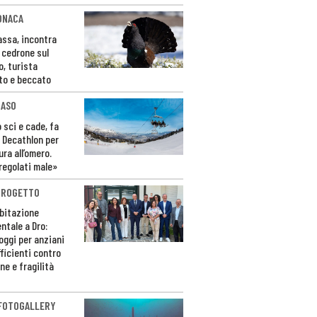
ONACA
Fassa, incontra
o cedrone sul
o, turista
to e beccato
CASO
 sci e cade, fa
 Decathlon per
ura all’omero.
regolati male»
PROGETTO
bitazione
ntale a Dro:
loggi per anziani
ficienti contro
ne e fragilità
 FOTOGALLERY