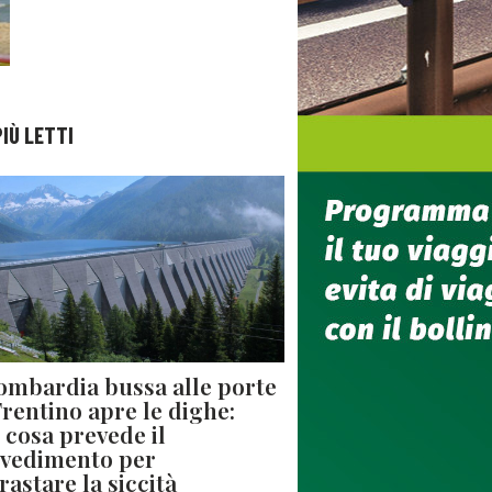
PIÙ LETTI
ombardia bussa alle porte
 Trentino apre le dighe:
 cosa prevede il
vedimento per
rastare la siccità