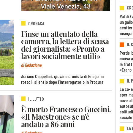
CR
Val di 
un gall
CRONACA
sentier
Finse un attentato della
insegui
camorra, la lettera di scusa
IL 
del giornalista: «Pronto a
Perde lo
lavori socialmente utili»
causa a
la fratt
di Redazione
«Erano 
Adriano Cappellari, giovane cronista di Enego ha
IL 
rotto il silenzio dopo l'interrogatorio in Procura
La co-a
sperime
IL LUTTO
nove al
autosuf
È morto Francesco Guccini.
solitudi
«Il Maestrone» se n'è
sociale
andato a 86 anni
LA
di Redazione