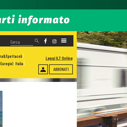
ura&Spettacoli
Leggi ILT Online
Euregio)
Italia
ABBONATI