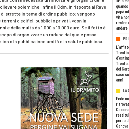
«Mia m
quando 
llevare polemiche. Infine il Cdm, in risposta al Rave
papà mi
 di strette in tema di ordine pubblico: vengono
vita non
terreni o edifici, pubblici o privati, «con la
rewind 
nni e della multa da 1.000 a 10.000 euro. Se il fatto è
andare 
scopo di organizzare un raduno dal quale possa
PRI
blico o la pubblica incolumità o la salute pubblica».
L'affitt
Trentino
d'estin
Trento,
del Gar
case su
anni
LA 
Fede nu
ritrovat
Caldona
restitui
perso d
Genova