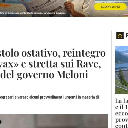
stolo ostativo, reintegro
ax» e stretta sui Rave,
 del governo Meloni
segretari e varato alcuni provvedimenti urgenti in materia di
La L
e il
ecco
prov
cont