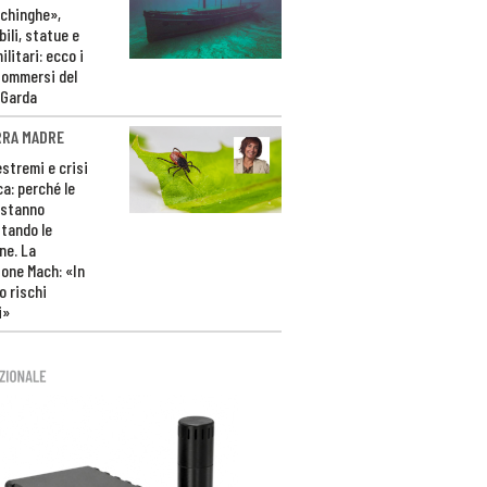
ichinghe»,
ili, statue e
litari: ecco i
sommersi del
 Garda
RRA MADRE
estremi e crisi
ca: perché le
 stanno
tando le
ne. La
one Mach: «In
 rischi
i»