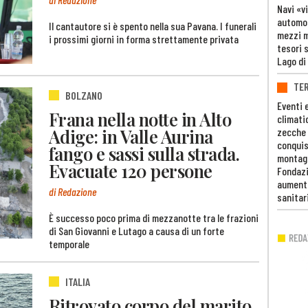
Navi «v
automob
Il cantautore si è spento nella sua Pavana. I funerali
mezzi mi
i prossimi giorni in forma strettamente privata
tesori 
Lago di
TE
BOLZANO
Eventi 
Frana nella notte in Alto
climati
Adige: in Valle Aurina
zecche
conquis
fango e sassi sulla strada.
montag
Evacuate 120 persone
Fondazi
aumento
di Redazione
sanitar
È successo poco prima di mezzanotte tra le frazioni
di San Giovanni e Lutago a causa di un forte
temporale
ITALIA
Ritrovato corpo del marito