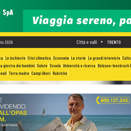
Città e valli
sto 2026
TRENTO
ca
Le inchieste
Crisi climatica
Economia
Le storie
Le grandi interviste
Cult
La giostra dei bambini
Salute
Scuola
Università e ricerca
Bolzano-Innsbruck (
nali
Terra madre
Campi liberi
Rubriche