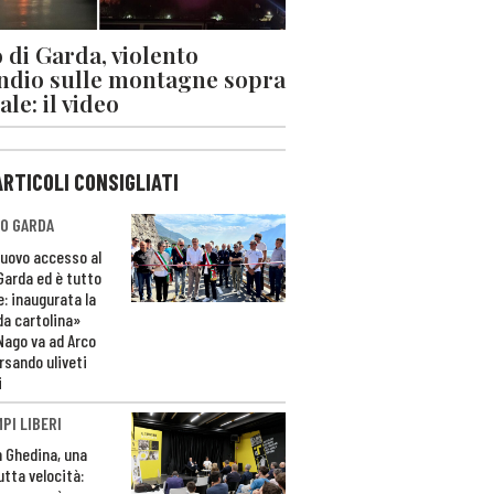
 di Garda, violento
ndio sulle montagne sopra
le: il video
ARTICOLI CONSIGLIATI
O GARDA
nuovo accesso al
 Garda ed è tutto
e: inaugurata la
da cartolina»
Nago va ad Arco
rsando uliveti
i
PI LIBERI
n Ghedina, una
utta velocità: