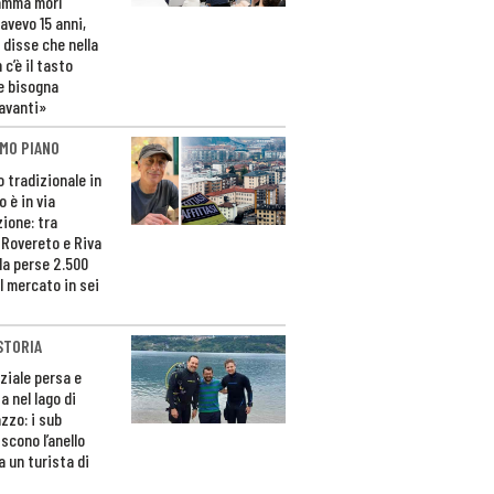
amma morì
avevo 15 anni,
 disse che nella
 c’è il tasto
e bisogna
avanti»
MO PIANO
o tradizionale in
 è in via
zione: tra
 Rovereto e Riva
da perse 2.500
l mercato in sei
STORIA
ziale persa e
a nel lago di
zzo: i sub
scono l’anello
a un turista di