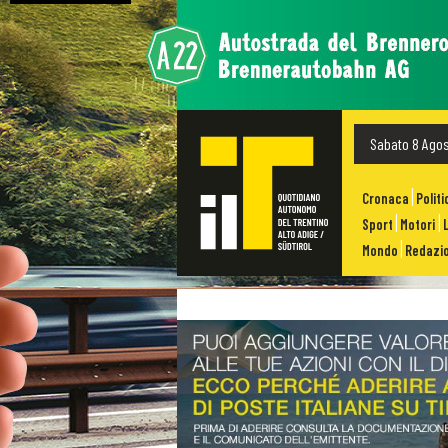
Sabato 8 Ago
Cronaca
Politi
Sport
Motori
Mondo
Redazio