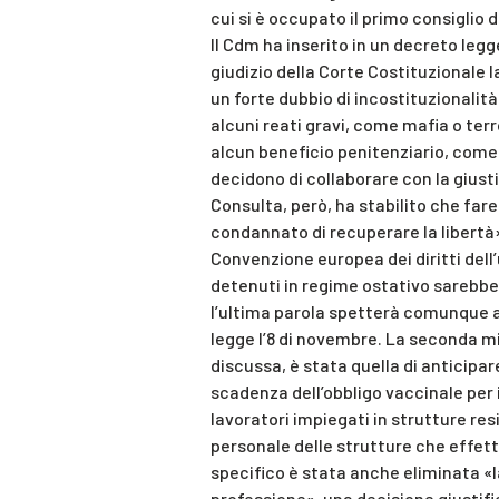
cui si è occupato il primo consiglio d
Il Cdm ha inserito in un decreto legg
giudizio della Corte Costituzionale 
un forte dubbio di incostituzionalit
alcuni reati gravi, come mafia o ter
alcun beneficio penitenziario, come 
decidono di collaborare con la giust
Consulta, però, ha stabilito che fare
condannato di recuperare la libertà»
Convenzione europea dei diritti dell’
detenuti in regime ostativo sarebbe
l’ultima parola spetterà comunque a
legge l’8 di novembre. La seconda mi
discussa, è stata quella di anticipa
scadenza dell’obbligo vaccinale per i
lavoratori impiegati in strutture resi
personale delle strutture che effett
specifico è stata anche eliminata «l
professione», una decisione giustific