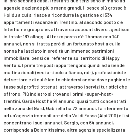
la loro seconda casa, i restanti due terzi sono in mano ad
agenzie e aziende più o meno grandi. Il pesce più grosso è
Holidu a cui si riesce a ricondurre la gestione di 534
appartamenti vacanze in Trentino, al secondo posto c’è
Interhome group che, attraverso account diversi, gestisce
in totale 187 alloggi. Al terzo posto c’è Thomas con 140
annunci, non si tratta però di un fortunato host a cui la
nonna ha lasciato in eredità un immenso patrimioni
immobiliare, bensì del referente sul territorio di Happy
Rentals. I primi tre posti appartengono quindi ad aziende
multinazionali (vedi articolo a fianco, ndr), professioniste
del settore e di cui è lecito chiedersi anche dove paghino le
tasse sui profitti ottenuti attraverso i servizi turistici che
offrono. Più indietro si trovano i primi «super-host»
trentini. Garda Host ha 91 annunci quasi tutti concentrati
nella zona del Gard, Gabriella ha 72 annunci, fa riferimento
ad un’agenzia immobiliare della Val di Fassa (Alpi 200) e lì si
concentrano i suoi annunci. Sergio, con 64 annunci,
corrisponde a Dolomitissime, altra agenzia specializzata