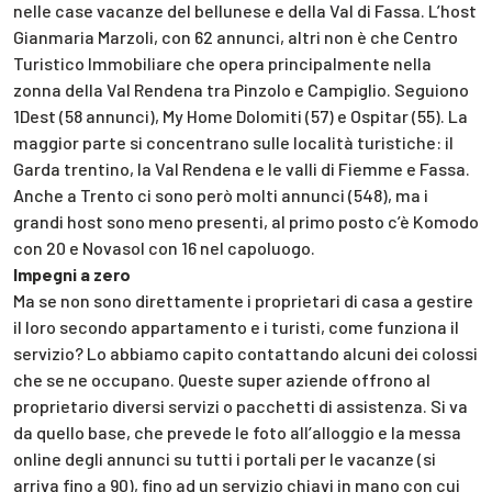
nelle case vacanze del bellunese e della Val di Fassa. L’host
Gianmaria Marzoli, con 62 annunci, altri non è che Centro
Turistico Immobiliare che opera principalmente nella
zonna della Val Rendena tra Pinzolo e Campiglio. Seguiono
1Dest (58 annunci), My Home Dolomiti (57) e Ospitar (55). La
maggior parte si concentrano sulle località turistiche: il
Garda trentino, la Val Rendena e le valli di Fiemme e Fassa.
Anche a Trento ci sono però molti annunci (548), ma i
grandi host sono meno presenti, al primo posto c’è Komodo
con 20 e Novasol con 16 nel capoluogo.
Impegni a zero
Ma se non sono direttamente i proprietari di casa a gestire
il loro secondo appartamento e i turisti, come funziona il
servizio? Lo abbiamo capito contattando alcuni dei colossi
che se ne occupano. Queste super aziende offrono al
proprietario diversi servizi o pacchetti di assistenza. Si va
da quello base, che prevede le foto all’alloggio e la messa
online degli annunci su tutti i portali per le vacanze (si
arriva fino a 90), fino ad un servizio chiavi in mano con cui