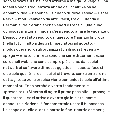
sono arrivati tutti nei prati attorno a malga Telvagola, una
località poco frequentata anche dai locali? «Non ne
abbiamo idea — risponde il sindaco di Pieve Tesino — Oscar
Nervo — molti venivano da altri Paesi, tra cui Olanda e
Germania. Ma c’erano anche veneti e trentini. Qualcuno
conosceva la zona, magari c’era venuto a fare le vacanze».
L’episodio è stato seguito dal questore Maurizio Improta
(nella foto in alto a destra), insediatosi ad agosto. «Il
modus operandi degli organizzatori di questi eventi —
spiega — è noto: prima ci sono una serie di comunicazioni
sui canali web, che sono sempre più di uno, dai social
network ai software di messaggistica. In questa fase si
dice solo qual è l’area in cui ci si troverà, senza entrare nel
dettaglio. La zona precisa viene comunicata solo all’ultimo
momento». Ecco perché diventa fondamentale
«prevenire». «Si cerca di agire il prima possibile — prosegue
il questore — se si arriva a evento già iniziato, come
accaduto a Modena, è fondamentale usare il buonsenso.
Lo scopo è quello di anticiparne la fine: ricordo che per gli