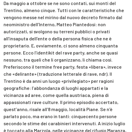
Da maggio a ottobre se ne sono contati, sui monti del
Trentino, almeno cinque. Tutti con le caratteristiche che
vengono messe nel mirino dal nuovo decreto firmato dal
neoministro dell’Interno, Matteo Piantedosi: non
autorizzati, si svolgono su terreni pubblici o privati
all’insaputa dell’ente o della persona fisica che ne è
proprietario. E, ovviamente, ci sono almeno cinquanta
persone. Ecco l’identikit del rave party, anche se quasi
nessuno, tra queli che li organizzano, li chiama così.
Preferiscono il termine free party, festa «libera», invece
che «delirante» (traduzione letterale di rave, ndr). Il
Trentino è da anni un luogo «privilegiato» per ragioni
geografiche: l’abbondanza di luoghi appartati e la
vicinanza ad aree, come quella austriaca, piena di
appassionati rave culture. Il primo episodio accertato,
quest’anno, risale all’8 maggio, località Piane. Se n’è
parlato poco, ma erano in tanti: cinquecento persone
secondo le stime dei carabinieri intervenuti. A inizio luglio
è toccato alla Marzola, nelle vicinanze del rifugio Maranza,