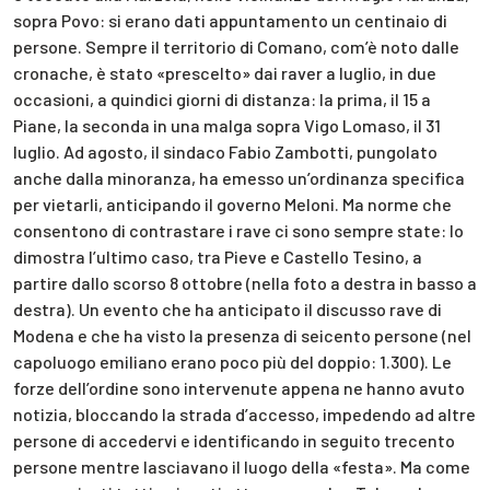
sopra Povo: si erano dati appuntamento un centinaio di
persone. Sempre il territorio di Comano, com’è noto dalle
cronache, è stato «prescelto» dai raver a luglio, in due
occasioni, a quindici giorni di distanza: la prima, il 15 a
Piane, la seconda in una malga sopra Vigo Lomaso, il 31
luglio. Ad agosto, il sindaco Fabio Zambotti, pungolato
anche dalla minoranza, ha emesso un’ordinanza specifica
per vietarli, anticipando il governo Meloni. Ma norme che
consentono di contrastare i rave ci sono sempre state: lo
dimostra l’ultimo caso, tra Pieve e Castello Tesino, a
partire dallo scorso 8 ottobre (nella foto a destra in basso a
destra). Un evento che ha anticipato il discusso rave di
Modena e che ha visto la presenza di seicento persone (nel
capoluogo emiliano erano poco più del doppio: 1.300). Le
forze dell’ordine sono intervenute appena ne hanno avuto
notizia, bloccando la strada d’accesso, impedendo ad altre
persone di accedervi e identificando in seguito trecento
persone mentre lasciavano il luogo della «festa». Ma come