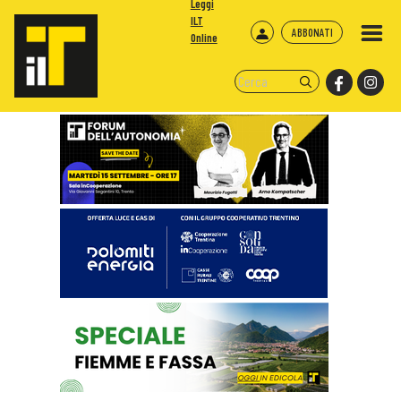
Leggi
ILT
ABBONATI
Online