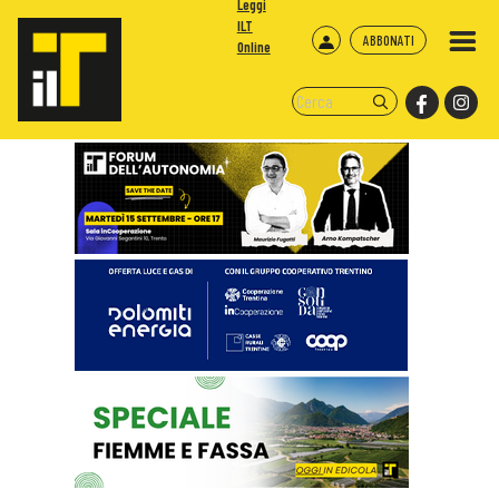
Leggi
ILT
ABBONATI
Online