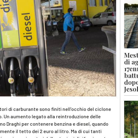
Mest
di a
17en
batt
dopo
Jeso
ori di carburante sono finiti nell’occhio del ciclone
tro. Un aumento legato alla reintroduzione delle
erno Draghi per contenere benzina e diesel, quando
te il tetto dei 2 euro al litro. Ma di cui tanti