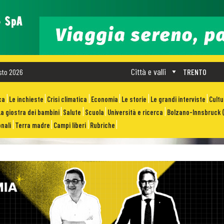
Città e valli
sto 2026
TRENTO
ca
Le inchieste
Crisi climatica
Economia
Le storie
Le grandi interviste
Cult
La giostra dei bambini
Salute
Scuola
Università e ricerca
Bolzano-Innsbruck (
nali
Terra madre
Campi liberi
Rubriche