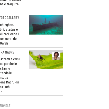
ne e fragilità
 FOTOGALLERY
ichinghe»,
ili, statue e
litari: ecco i
sommersi del
 Garda
RRA MADRE
estremi e crisi
ca: perché le
 stanno
tando le
ne. La
one Mach: «In
 rischi
i»