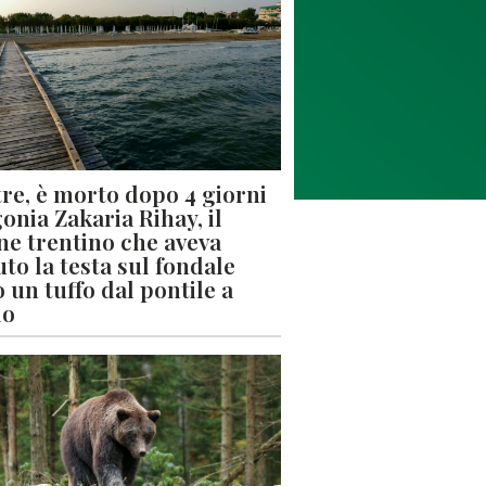
re, è morto dopo 4 giorni
gonia Zakaria Rihay, il
ne trentino che aveva
uto la testa sul fondale
 un tuffo dal pontile a
lo