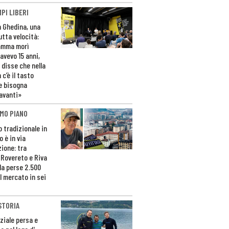
PI LIBERI
n Ghedina, una
utta velocità:
amma morì
avevo 15 anni,
 disse che nella
 c’è il tasto
e bisogna
avanti»
MO PIANO
o tradizionale in
 è in via
zione: tra
 Rovereto e Riva
da perse 2.500
l mercato in sei
STORIA
ziale persa e