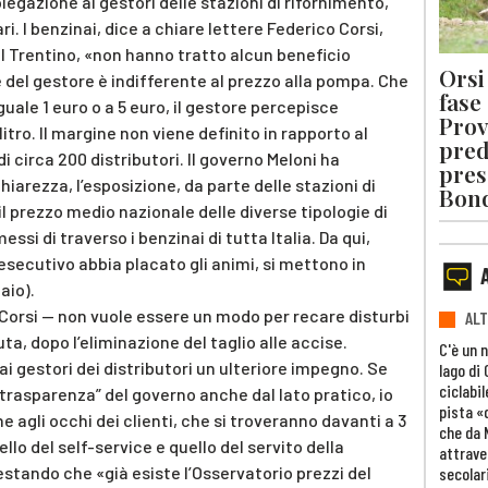
gazione ai gestori delle stazioni di rifornimento,
i. I benzinai, dice a chiare lettere Federico Corsi,
l Trentino, «non hanno tratto alcun beneficio
Orsi 
e del gestore è indifferente al prezzo alla pompa. Che
fase
uguale 1 euro o a 5 euro, il gestore percepisce
Prov
tro. Il margine non viene definito in rapporto al
pred
 circa 200 distributori. Il governo Meloni ha
pres
arezza, l’esposizione, da parte delle stazioni di
Bon
il prezzo medio nazionale delle diverse tipologie di
ssi di traverso i benzinai di tutta Italia. Da qui,
esecutivo abbia placato gli animi, si mettono in
aio).
 Corsi — non vuole essere un modo per recare disturbi
ALT
ta, dopo l’eliminazione del taglio alle accise.
C'è un 
i gestori dei distributori un ulteriore impegno. Se
lago di
ciclabil
“trasparenza” del governo anche dal lato pratico, io
pista «
agli occhi dei clienti, che si troveranno davanti a 3
che da 
llo del self-service e quello del servito della
attrave
estando che «già esiste l’Osservatorio prezzi del
secolar