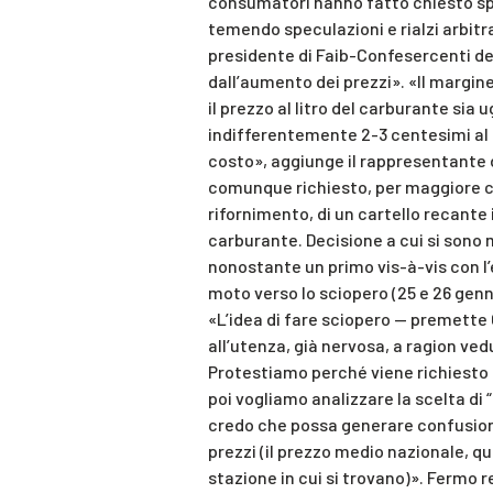
consumatori hanno fatto chiesto spie
temendo speculazioni e rialzi arbitrar
presidente di Faib-Confesercenti de
dall’aumento dei prezzi». «Il margin
il prezzo al litro del carburante sia 
indifferentemente 2-3 centesimi al li
costo», aggiunge il rappresentante di
comunque richiesto, per maggiore chi
rifornimento, di un cartello recante 
carburante. Decisione a cui si sono me
nonostante un primo vis-à-vis con l’
moto verso lo sciopero (25 e 26 genn
«L’idea di fare sciopero — premette
all’utenza, già nervosa, a ragion vedu
Protestiamo perché viene richiesto a
poi vogliamo analizzare la scelta di 
credo che possa generare confusione 
prezzi (il prezzo medio nazionale, que
stazione in cui si trovano)». Fermo r