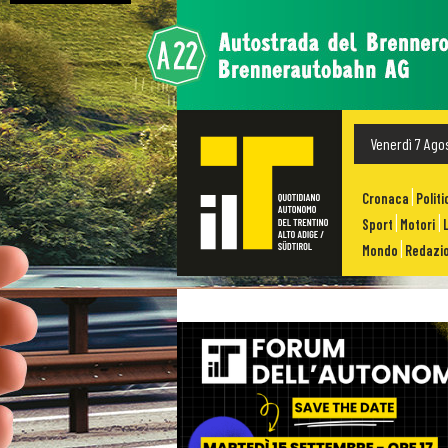
Venerdì 7 Ago
Cronaca
Politi
Sport
Motori
Mondo
Redazio