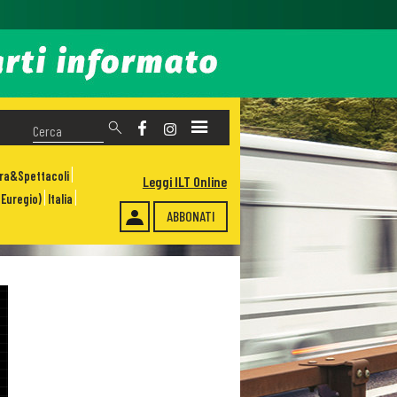
ura&Spettacoli
Leggi ILT Online
Euregio)
Italia
ABBONATI