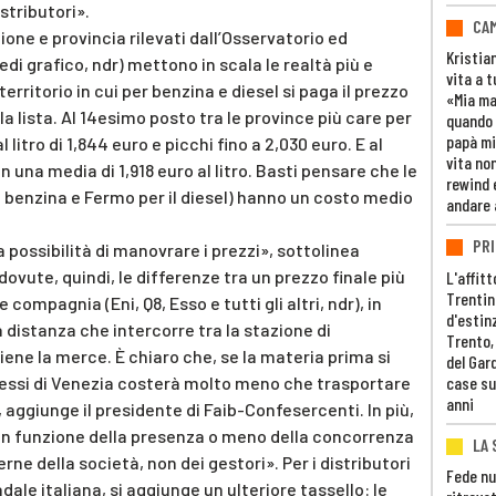
istributori».
CAM
ione e provincia rilevati dall’Osservatorio ed
Kristia
di grafico, ndr) mettono in scala le realtà più e
vita a t
territorio in cui per benzina e diesel si paga il prezzo
«Mia m
a lista. Al 14esimo posto tra le province più care per
quando 
papà mi
 litro di 1,844 euro e picchi fino a 2,030 euro. E al
vita non
n una media di 1,918 euro al litro. Basti pensare che le
rewind 
 benzina e Fermo per il diesel) hanno un costo medio
andare 
PRI
 possibilità di manovrare i prezzi», sottolinea
ovute, quindi, le differenze tra un prezzo finale più
L'affitt
Trentino
e compagnia (Eni, Q8, Esso e tutti gli altri, ndr), in
d'estin
a distanza che intercorre tra la stazione di
Trento,
viene la merce. È chiaro che, se la materia prima si
del Gar
case su
ressi di Venezia costerà molto meno che trasportare
anni
 aggiunge il presidente di Faib-Confesercenti. In più,
in funzione della presenza o meno della concorrenza
LA 
erne della società, non dei gestori». Per i distributori
Fede nu
dale italiana, si aggiunge un ulteriore tassello: le