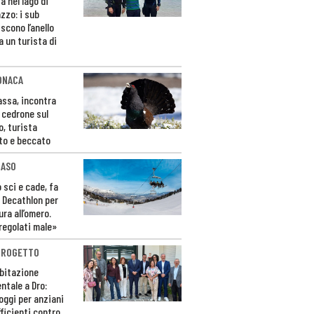
a nel lago di
zzo: i sub
scono l’anello
a un turista di
ONACA
Fassa, incontra
o cedrone sul
o, turista
to e beccato
CASO
 sci e cade, fa
 Decathlon per
ura all’omero.
regolati male»
PROGETTO
bitazione
ntale a Dro:
loggi per anziani
ficienti contro