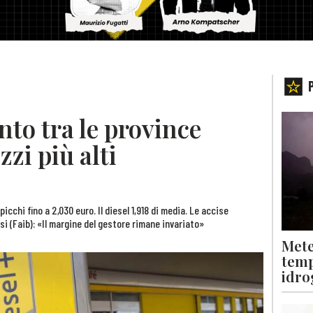
to tra le province
zzi più alti
picchi fino a 2,030 euro. Il diesel 1,918 di media. Le accise
si (Faib): «Il margine del gestore rimane invariato»
Mete
temp
idro