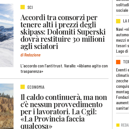
solitudi
SCI
sociale
Accordi tra consorzi per
LA
tenere alti i prezzi degli
Navi «v
skipass: Dolomiti Superski
automob
dovrà restituire 30 milioni
mezzi mi
agli sciatori
tesori 
Lago di
di Redazione
TE
L'accordo con l'antitrust. Varallo: «Abiamo agito con
Eventi 
trasparenza»
climati
zecche
conquis
ECONOMIA
montag
Il caldo continuerà, ma non
Fondazi
c'è nessun provvedimento
aumento
sanitar
per i lavoratori. La Cgil:
«La Provincia faccia
qualcosa»