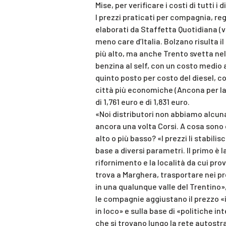
Mise, per verificare i costi di tutti i d
I prezzi praticati per compagnia, reg
elaborati da Staffetta Quotidiana (ve
meno care d’Italia. Bolzano risulta il 
più alto, ma anche Trento svetta nell
benzina al self, con un costo medio al
quinto posto per costo del diesel, co
città più economiche (Ancona per la
di 1,761 euro e di 1,831 euro.
«Noi distributori non abbiamo alcuna
ancora una volta Corsi. A cosa sono d
alto o più basso? «I prezzi li stabilisc
base a diversi parametri. Il primo è l
rifornimento e la località da cui pro
trova a Marghera, trasportare nei p
in una qualunque valle del Trentino»,
le compagnie aggiustano il prezzo «
in loco» e sulla base di «politiche int
che si trovano lungo la rete autostra