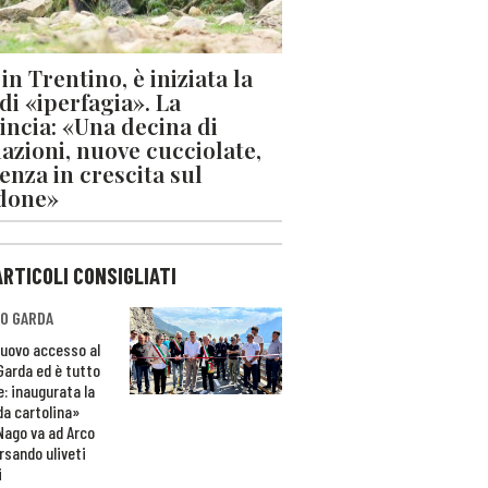
in Trentino, è iniziata la
 di «iperfagia». La
incia: «Una decina di
azioni, nuove cucciolate,
enza in crescita sul
done»
ARTICOLI CONSIGLIATI
O GARDA
nuovo accesso al
 Garda ed è tutto
e: inaugurata la
da cartolina»
Nago va ad Arco
rsando uliveti
i