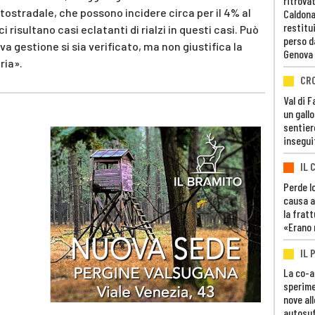
ritrovat
utostradale, che possono incidere circa per il 4% al
Caldona
restitui
i risultano casi eclatanti di rialzi in questi casi. Può
perso d
a gestione si sia verificato, ma non giustifica la
Genova
ria».
CR
Val di 
un gall
sentier
insegui
IL 
Perde lo
causa a
la fratt
«Erano 
IL 
La co-a
sperime
nove al
autosuf