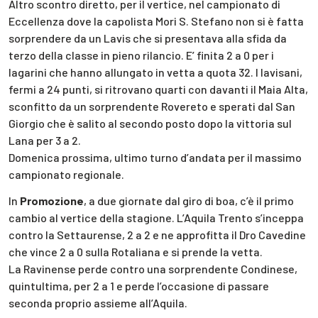
Altro scontro diretto, per il vertice, nel campionato di
Eccellenza dove la capolista Mori S. Stefano non si è fatta
sorprendere da un Lavis che si presentava alla sfida da
terzo della classe in pieno rilancio. E’ finita 2 a 0 per i
lagarini che hanno allungato in vetta a quota 32. I lavisani,
fermi a 24 punti, si ritrovano quarti con davanti il Maia Alta,
sconfitto da un sorprendente Rovereto e sperati dal San
Giorgio che è salito al secondo posto dopo la vittoria sul
Lana per 3 a 2.
Domenica prossima, ultimo turno d’andata per il massimo
campionato regionale.
In
Promozione
, a due giornate dal giro di boa, c’è il primo
cambio al vertice della stagione. L’Aquila Trento s’inceppa
contro la Settaurense, 2 a 2 e ne approfitta il Dro Cavedine
che vince 2 a 0 sulla Rotaliana e si prende la vetta.
La Ravinense perde contro una sorprendente Condinese,
quintultima, per 2 a 1 e perde l’occasione di passare
seconda proprio assieme all’Aquila.