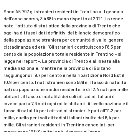
Sono 45.797 gli stranieri residenti in Trentino al 1 gennaio
dell’anno scorso, 3.468 in meno rispetto al 2021. Lo rende
noto l’Istituto di statistica della provincia di Trento che
oggi ha diffuso i dati definitivi del bilancio demografico
della popolazione straniera per comunità di valle, genere,
cittadinanza ed età. “Gli stranieri costituiscono l’8,5 per
cento della popolazione totale residente in Trentino – si
legge nel report -. La provincia di Trento è allineata alla
media nazionale, mentre nella provincia di Bolzano
raggiungono il 9,7 per cento e nella ripartizione Nord Est il
10,9 per cento. I nati stranieri sono 589 e il tasso di natalità,
nati su popolazione media residente, è di 12,4 nati per mille
abitanti; il tasso di natalità dei soli cittadini italiani è
invece pari a 7,3 nati ogni mille abitanti. A livello nazionale il
tasso di natalità per i cittadini stranieri è pari all’11,2 per
mille, quello per i soli cittadini italiani risulta del 6,4 per
mille. Gli stranieri residenti in Trentino cancellati per
morte sono 108 (9 unità in più rispetto all’anno