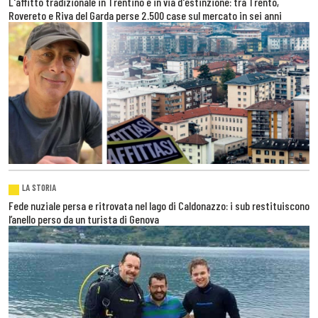
L'affitto tradizionale in Trentino è in via d'estinzione: tra Trento,
Rovereto e Riva del Garda perse 2.500 case sul mercato in sei anni
LA STORIA
Fede nuziale persa e ritrovata nel lago di Caldonazzo: i sub restituiscono
l’anello perso da un turista di Genova