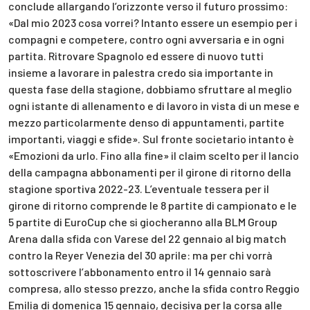
conclude allargando l’orizzonte verso il futuro prossimo:
«Dal mio 2023 cosa vorrei? Intanto essere un esempio per i
compagni e competere, contro ogni avversaria e in ogni
partita. Ritrovare Spagnolo ed essere di nuovo tutti
insieme a lavorare in palestra credo sia importante in
questa fase della stagione, dobbiamo sfruttare al meglio
ogni istante di allenamento e di lavoro in vista di un mese e
mezzo particolarmente denso di appuntamenti, partite
importanti, viaggi e sfide». Sul fronte societario intanto è
«Emozioni da urlo. Fino alla fine» il claim scelto per il lancio
della campagna abbonamenti per il girone di ritorno della
stagione sportiva 2022-23. L’eventuale tessera per il
girone di ritorno comprende le 8 partite di campionato e le
5 partite di EuroCup che si giocheranno alla BLM Group
Arena dalla sfida con Varese del 22 gennaio al big match
contro la Reyer Venezia del 30 aprile: ma per chi vorrà
sottoscrivere l’abbonamento entro il 14 gennaio sarà
compresa, allo stesso prezzo, anche la sfida contro Reggio
Emilia di domenica 15 gennaio, decisiva per la corsa alle