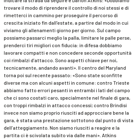
indicare la strada da seguire è Darion Atkins: «Dobbiamo
trovare il modo di riprendere il controllo di noi stessi e di
rimetterci in cammino per proseguire il percorso di
crescita iniziato fin dall’estate, a partire dal modo in cui
viviamo gli allenamenti giorno per giorno. Sul campo
possiamo passarci meglio la palla, limitare le palle perse,
prenderci tiri migliori con fiducia: in difesa dobbiamo
lavorare compatti e non concedere seconde opportunità
coi rimbalzi d’attacco. Sono aspetti chiave per noi,
tecnicamente, andando avanti». Il centro del Maryland
torna poi sul recente passato: «Sono state sconfitte
diverse ma con alcuni aspetti in comune: contro Trieste
abbiamo fatto errori pesanti in entrambi i lati del campo
che ci sono costati caro, specialmente nel finale di gara,
con troppi rimbalzi in attacco concessi; contro Brindisi
invece non siamo proprio riusciti ad approcciare bene la
gara, è stata una prestazione sottotono dal punto di vista
dell’atteggiamento. Non siamo riusciti a reagire e la
partita ci è scivolata subito via dalle mani». Atkins