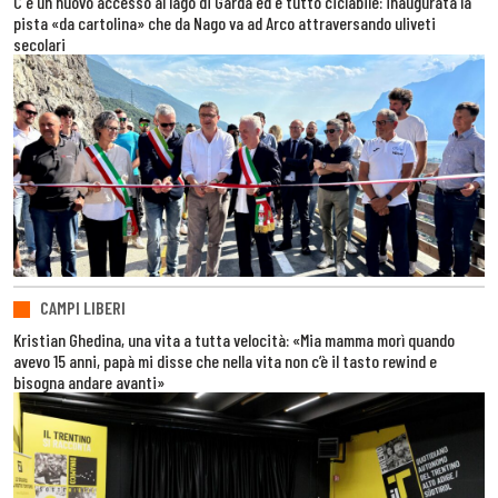
C'è un nuovo accesso al lago di Garda ed è tutto ciclabile: inaugurata la
pista «da cartolina» che da Nago va ad Arco attraversando uliveti
secolari
CAMPI LIBERI
Kristian Ghedina, una vita a tutta velocità: «Mia mamma morì quando
avevo 15 anni, papà mi disse che nella vita non c’è il tasto rewind e
bisogna andare avanti»