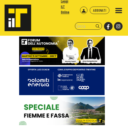
Leggi
ILT
ABBONATI
Online