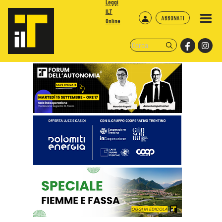
Leggi
ILT
ABBONATI
Online