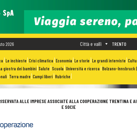
Città e valli
sto 2026
TRENTO
ca
Le inchieste
Crisi climatica
Economia
Le storie
Le grandi interviste
Cult
La giostra dei bambini
Salute
Scuola
Università e ricerca
Bolzano-Innsbruck (
nali
Terra madre
Campi liberi
Rubriche
ISERVATA ALLE IMPRESE ASSOCIATE ALLA COOPERAZIONE TRENTINA E AI
E SOCIE